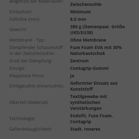
Biogehalt der Materialien
:
Zwischensohle
Einlaufzeit
:
Minimum
Fallhöhe (mm)
:
8,0 mm
380 g (Damenpaar, Größe
Gewicht
:
UK5/EU38)
Membrane - Typ
:
Ohne Membrane
Dämpfender Schaumstoff
Fuze Foam EVA mit 30%
in der Zwischensohle
:
Naturkautschuk
Grad der Dämpfung
:
Zentrum
Einzige
:
Contagrip-Gummi
Klappbare Ferse
:
Ja
Geformter Einsatz aus
Einlegesohle (Innensohle)
:
Kunststoff
Textilgewebe mit
Oberteil (Material)
:
synthetischen
Verstärkungen
Endofit, Fuze Foam,
Technologie
:
Contagrip
Geländetauglichkeit
:
Stadt, Inneres