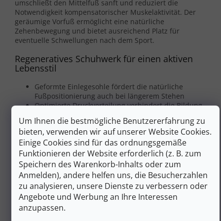
umschließt den Mittelfuß sanft und reduziert die
Notwendigkeit kompensatorischer Muskelaktivität. Der
geräumige Vorfuß ermöglicht eine natürliche
Zehenbewegung und bietet ausreichend Platz für
eventuelle Schwellungen nach dem Sport.
Regeneratives Schuhwerk für einen aktiven
Lebensstil
Geformte Einlegesohle fördert die natürliche
Fußpositionierung auch bei längerem Stehen
Optimierte Druckverteilung verhindert die Bildung
von Konzentrationspunkten
Um Ihnen die bestmögliche Benutzererfahrung zu
Fuze Foam-Zwischensohle
sorgt für ausreichende
bieten, verwenden wir auf unserer Website Cookies.
Dämpfung und entlastet müde Muskeln
Einige Cookies sind für das ordnungsgemäße
Entwickelt in Zusammenarbeit mit Sportexperten
Funktionieren der Website erforderlich (z. B. zum
Die regelmäßige Verwendung dieses Spezialschuhs nach
Speichern des Warenkorb-Inhalts oder zum
dem Sport fördert die effektive Erholung und verringert
Anmelden), andere helfen uns, die Besucherzahlen
das Risiko von Ermüdungserscheinungen beim
zu analysieren, unsere Dienste zu verbessern oder
anschließenden Training.
Angebote und Werbung an Ihre Interessen
Zusätzliche Parameter
anzupassen.