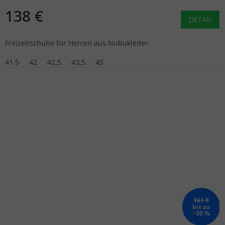
138 €
DETAIL
Freizeitschuhe für Herren aus Nubukleder.
41,5
42
42,5
43,5
45
161 €
bis zu
–30 %