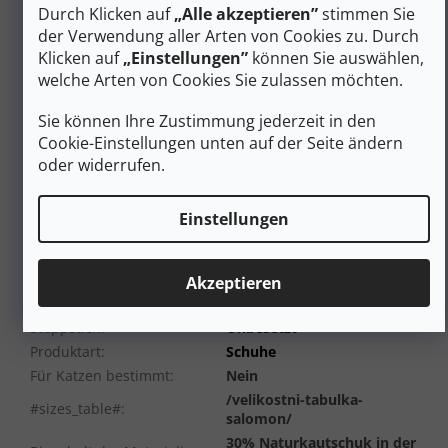
Urbane, lässige
Durch Klicken auf
„Alle akzeptieren”
stimmen Sie
Kategorie
:
Herrenschuhe
der Verwendung aller Arten von Cookies zu. Durch
EAN
:
Variante wählen
Klicken auf
„Einstellungen”
können Sie auswählen,
Geschlecht
:
Männer
welche Arten von Cookies Sie zulassen möchten.
Schuhhöhe
:
Niedrig
Sie können Ihre Zustimmung jederzeit in den
Material
:
Synthetik
Cookie-Einstellungen unten auf der Seite ändern
Schuhweite
:
Normal
oder widerrufen.
Membrane
Ohne Membrane
(Wasserfestigkeit)
:
Farbe
:
Schwarz
Einstellungen
Gewicht/Paar (g)
:
bis zu 490 g
Schnürung
:
Ohne
Akzeptieren
Kategorie (Gruppe) von
A-Stadt/Reisen
Schuhen
:
Steppstich
:
Unbesetzt
Produktart
:
Schuhe
Für Katzen bestimmt
:
Nein
/velikostni-tabulka-
#sizes_table#
:
salomon/
30% Naturkautschuk in der