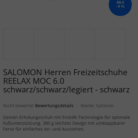
86 €
–9 %
SALOMON Herren Freizeitschuhe
REELAX MOC 6.0
schwarz/schwarz/legiert - schwarz
Die durchschnittliche Produktbewertung ist 0,0 von 5 Sternen.
Nicht bewertet
Bewertungsdetails
Marke:
Salomon
Damen-Erholungsschuh mit Endofit-Technologie für optimale
Fußunterstützung. 380 g leichtes Design mit umklappbarer
Ferse für einfaches An- und Ausziehen.