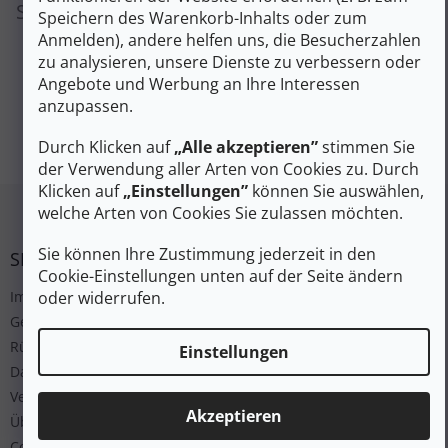
Sie können sich aber auch andere Kategorien
Speichern des Warenkorb-Inhalts oder zum
ansehen.
Anmelden), andere helfen uns, die Besucherzahlen
zu analysieren, unsere Dienste zu verbessern oder
Angebote und Werbung an Ihre Interessen
anzupassen.
EINKAUF FORTSETZEN
Durch Klicken auf
„Alle akzeptieren”
stimmen Sie
der Verwendung aller Arten von Cookies zu. Durch
Klicken auf
„Einstellungen”
können Sie auswählen,
Fußzeile
welche Arten von Cookies Sie zulassen möchten.
Sie können Ihre Zustimmung jederzeit in den
SERVICE
Cookie-Einstellungen unten auf der Seite ändern
oder widerrufen.
Impressum
Geschäftsbedingungen
Rücksendung
Einstellungen
Datenschutz
Versand und Bezahlung
Akzeptieren
Über uns
Cookies