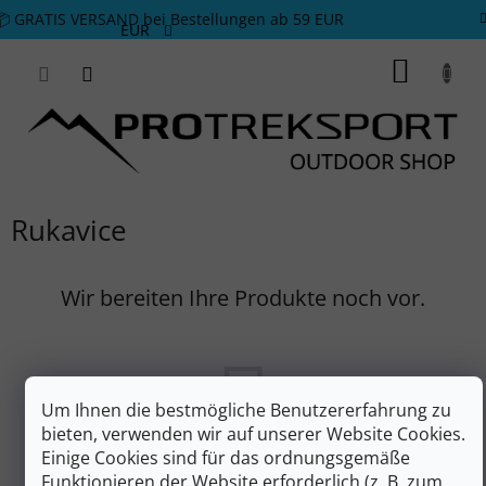
Zum Inhalt springen
📦 GRATIS VERSAND bei Bestellungen ab 59 EUR
EUR
WARE
Rukavice
Wir bereiten Ihre Produkte noch vor.
Um Ihnen die bestmögliche Benutzererfahrung zu
bieten, verwenden wir auf unserer Website Cookies.
Einige Cookies sind für das ordnungsgemäße
Funktionieren der Website erforderlich (z. B. zum