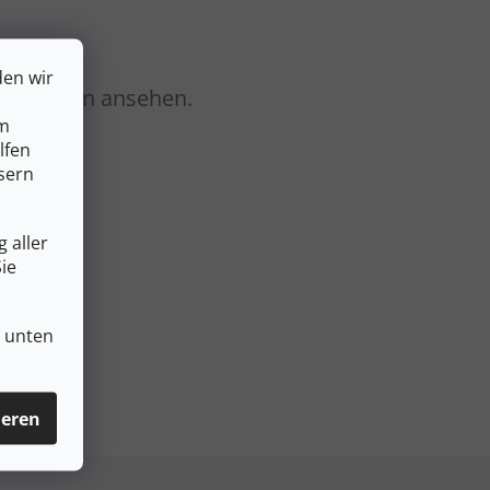
den wir
Kategorien ansehen.
um
lfen
sern
 aller
ie
n unten
ieren