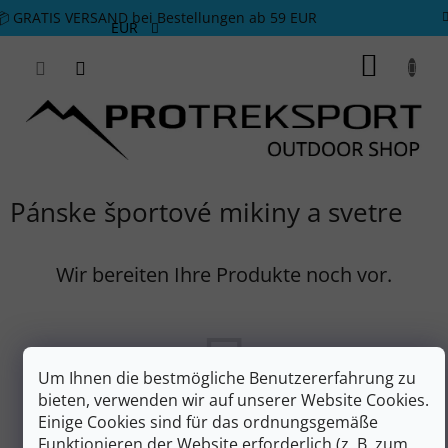
Zum Inhalt springen
📦 GRATIS VERSAND bei Bestellungen ab 59 EUR
EUR
WARE
Pánske športové mikiny a svetre
Wir bereiten Ihre Produkte noch vor.
Um Ihnen die bestmögliche Benutzererfahrung zu
bieten, verwenden wir auf unserer Website Cookies.
Einige Cookies sind für das ordnungsgemäße
Funktionieren der Website erforderlich (z. B. zum