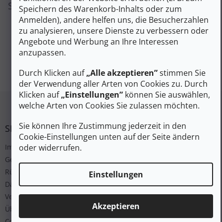
Sie können sich aber auch andere Kategorien
Speichern des Warenkorb-Inhalts oder zum
ansehen.
Anmelden), andere helfen uns, die Besucherzahlen
zu analysieren, unsere Dienste zu verbessern oder
Angebote und Werbung an Ihre Interessen
anzupassen.
EINKAUF FORTSETZEN
Durch Klicken auf
„Alle akzeptieren”
stimmen Sie
der Verwendung aller Arten von Cookies zu. Durch
Klicken auf
„Einstellungen”
können Sie auswählen,
Fußzeile
welche Arten von Cookies Sie zulassen möchten.
Sie können Ihre Zustimmung jederzeit in den
SERVICE
Cookie-Einstellungen unten auf der Seite ändern
oder widerrufen.
Impressum
Geschäftsbedingungen
Rücksendung
Einstellungen
Datenschutz
Versand und Bezahlung
Akzeptieren
Über uns
Cookies