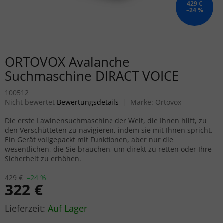
429 €
–24 %
ORTOVOX Avalanche
Suchmaschine DIRACT VOICE
100512
Die durchschnittliche Produktbewertung ist 0,0 von 5 Sternen.
Nicht bewertet
Bewertungsdetails
Marke:
Ortovox
Die erste Lawinensuchmaschine der Welt, die Ihnen hilft, zu
den Verschütteten zu navigieren, indem sie mit Ihnen spricht.
Ein Gerät vollgepackt mit Funktionen, aber nur die
wesentlichen, die Sie brauchen, um direkt zu retten oder Ihre
Sicherheit zu erhöhen.
429 €
–24 %
322 €
Verkaufspreis:
Auf Lager