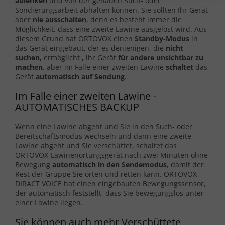
ablenken
und von der genauen Such- oder
Sondierungsarbeit abhalten können. Sie sollten Ihr Gerät
aber
nie
ausschalten
, denn es besteht immer die
Möglichkeit, dass eine zweite Lawine ausgelöst wird. Aus
diesem Grund hat ORTOVOX einen
Standby-Modus
in
das Gerät eingebaut, der es denjenigen, die
nicht
suchen,
ermöglicht
,
ihr Gerät
für andere unsichtbar zu
machen
, aber im Falle einer zweiten Lawine
schaltet
das
Gerät
automatisch auf Sendung
.
Im Falle einer zweiten Lawine -
AUTOMATISCHES BACKUP
Wenn eine Lawine abgeht und Sie in den Such- oder
Bereitschaftsmodus wechseln und dann eine zweite
Lawine abgeht und Sie verschüttet, schaltet das
ORTOVOX-Lawinenortungsgerät nach zwei Minuten ohne
Bewegung
automatisch in den Sendemodus
, damit der
Rest der Gruppe Sie orten und retten kann. ORTOVOX
DIRACT VOICE hat einen eingebauten Bewegungssensor,
der automatisch feststellt, dass Sie bewegungslos unter
einer Lawine liegen.
Sie können auch mehr Verschüttete