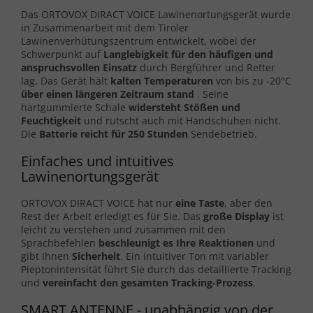
Das ORTOVOX DIRACT VOICE Lawinenortungsgerät wurde
in Zusammenarbeit mit dem Tiroler
Lawinenverhütungszentrum entwickelt, wobei der
Schwerpunkt auf
Langlebigkeit für den häufigen und
anspruchsvollen Einsatz
durch Bergführer und Retter
lag. Das Gerät hält
kalten Temperaturen
von bis zu -20°C
über einen längeren Zeitraum stand
. Seine
hartgummierte Schale
widersteht Stößen und
Feuchtigkeit
und rutscht auch mit Handschuhen nicht.
Die
Batterie reicht für 250 Stunden
Sendebetrieb.
Einfaches und intuitives
Lawinenortungsgerät
ORTOVOX DIRACT VOICE hat nur
eine Taste
, aber den
Rest der Arbeit erledigt es für Sie. Das
große Display
ist
leicht zu verstehen und zusammen mit den
Sprachbefehlen
beschleunigt es Ihre Reaktionen
und
gibt Ihnen
Sicherheit
. Ein intuitiver Ton mit variabler
Pieptonintensität führt Sie durch das detaillierte Tracking
und
vereinfacht den gesamten Tracking-Prozess
.
SMART ANTENNE - unabhängig von der