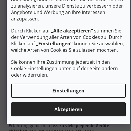
Funktionen, die
Zuverlässigkeit garantieren
:
zu analysieren, unsere Dienste zu verbessern oder
Angebote und Werbung an Ihre Interessen
Selbsttest
- die Suchmaschine überprüft in
anzupassen.
regelmäßigen Abständen von 3 Minuten ihre
Funktionen - Übertragung, Suche, alle Sensoren,
Durch Klicken auf
„Alle akzeptieren”
stimmen Sie
Batterie, und wenn sie einen Fehler entdeckt,
der Verwendung aller Arten von Cookies zu. Durch
meldet sie ihn sofort auf dem Display und kündigt
ihn mit einem akustischen Signal an.
Klicken auf
„Einstellungen”
können Sie auswählen,
Smart Trasmitting
- wenn das Gerät feststellt, dass
welche Arten von Cookies Sie zulassen möchten.
es durch ein Mobiltelefon oder ein anderes Objekt
gestört wird, beginnt es über eine andere Antenne
Sie können Ihre Zustimmung jederzeit in den
zu senden, die nicht gestört wird, und meldet das
Cookie-Einstellungen unten auf der Seite ändern
Problem.
oder widerrufen.
Wenn Sie vergessen, das Gerät nach einer
Wanderung auszuschalten, beginnt es nach 30
Minuten in der gleichen Position, Sie durch einen
Einstellungen
Ton darauf hinzuweisen, dass es vergessen wurde,
es auszuschalten.
STANDBY-Modus
Akzeptieren
Jeder hat beim Gruppensuchtraining schon einmal die
Erfahrung gemacht, dass
zu viele
piepende
Geräte