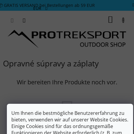
Zum Inhalt springen
📦 GRATIS VERSAND bei Bestellungen ab 59 EUR
EUR
WARE
Opravné súpravy a záplaty
Wir bereiten Ihre Produkte noch vor.
Um Ihnen die bestmögliche Benutzererfahrung zu
bieten, verwenden wir auf unserer Website Cookies.
Einige Cookies sind für das ordnungsgemäße
Funktionieren der Website erforderlich (z. B. zum