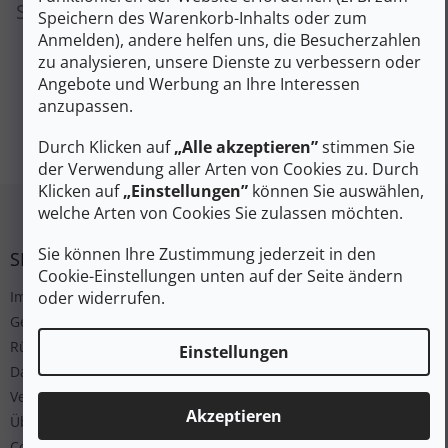
Sie können sich aber auch andere Kategorien
Speichern des Warenkorb-Inhalts oder zum
ansehen.
Anmelden), andere helfen uns, die Besucherzahlen
zu analysieren, unsere Dienste zu verbessern oder
Angebote und Werbung an Ihre Interessen
anzupassen.
EINKAUF FORTSETZEN
Durch Klicken auf
„Alle akzeptieren”
stimmen Sie
der Verwendung aller Arten von Cookies zu. Durch
Klicken auf
„Einstellungen”
können Sie auswählen,
Fußzeile
welche Arten von Cookies Sie zulassen möchten.
Sie können Ihre Zustimmung jederzeit in den
SERVICE
Cookie-Einstellungen unten auf der Seite ändern
oder widerrufen.
Impressum
Geschäftsbedingungen
Rücksendung
Einstellungen
Datenschutz
Versand und Bezahlung
Akzeptieren
Über uns
Cookies