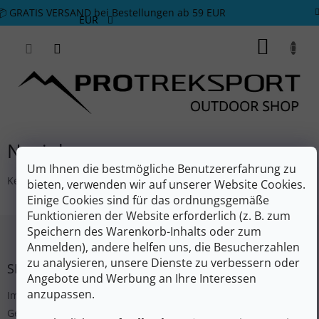
Zum Inhalt springen
📦 GRATIS VERSAND bei Bestellungen ab 59 EUR
EUR
WARE
Novinky
Um Ihnen die bestmögliche Benutzererfahrung zu
Keine Einträge gefunden...
bieten, verwenden wir auf unserer Website Cookies.
Einige Cookies sind für das ordnungsgemäße
Funktionieren der Website erforderlich (z. B. zum
Fußzeile
Speichern des Warenkorb-Inhalts oder zum
Anmelden), andere helfen uns, die Besucherzahlen
zu analysieren, unsere Dienste zu verbessern oder
SERVICE
Angebote und Werbung an Ihre Interessen
anzupassen.
Impressum
Geschäftsbedingungen