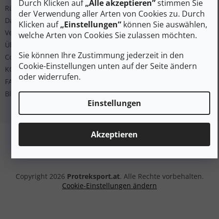
Durch Klicken auf
„Alle akzeptieren”
stimmen Sie
Rücksendung
der Verwendung aller Arten von Cookies zu. Durch
Datenschutz
Klicken auf
„Einstellungen”
können Sie auswählen,
Versand und Bezahlung
welche Arten von Cookies Sie zulassen möchten.
Über uns
Sie können Ihre Zustimmung jederzeit in den
Cookies
Cookie-Einstellungen unten auf der Seite ändern
KONTAKT
oder widerrufen.
FAQ
Blog
Einstellungen
Akzeptieren
Erstellt von Shoptet Premium
Copyright 2026
Protreksport.at
. Alle Rechte vorbehalten.
Cookie-Einstellungen ändern