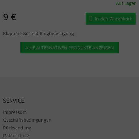
Auf Lager
9 €
In den Warenkorb
Klappmesser mit Ringbefestigung.
ALLE ALTERNATIVEN PRODUKTE ANZEIGEN
Fußzeile
SERVICE
Impressum
Geschäftsbedingungen
Rücksendung
Datenschutz