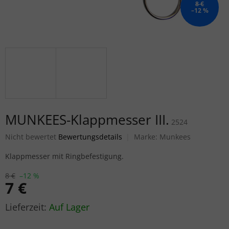
8 €
–12 %
MUNKEES-Klappmesser III.
2524
Die durchschnittliche Produktbewertung ist 0,0 von 5 Sternen.
Nicht bewertet
Bewertungsdetails
Marke:
Munkees
Klappmesser mit Ringbefestigung.
8 €
–12 %
7 €
Verkaufspreis:
Auf Lager