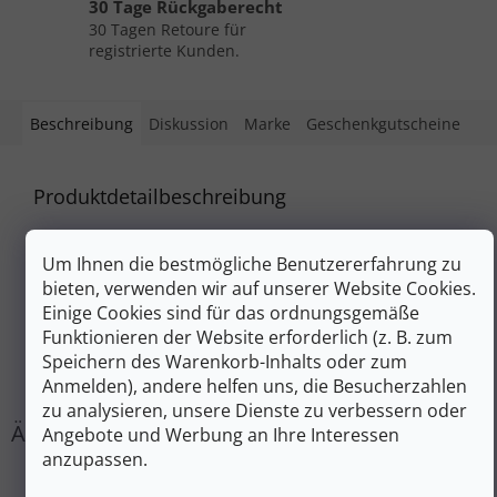
30 Tage Rückgaberecht
30 Tagen Retoure für
registrierte Kunden.
Beschreibung
Diskussion
Marke
Geschenkgutscheine
Produktdetailbeschreibung
Keine Produktbeschreibung verfügbar
Um Ihnen die bestmögliche Benutzererfahrung zu
Zusätzliche Parameter
bieten, verwenden wir auf unserer Website Cookies.
Einige Cookies sind für das ordnungsgemäße
Kategorie
:
CAMPING-AUSRÜSTUNG
Funktionieren der Website erforderlich (z. B. zum
EAN
:
6932057825241
Speichern des Warenkorb-Inhalts oder zum
#sizes_table#
:
hidden
Anmelden), andere helfen uns, die Besucherzahlen
zu analysieren, unsere Dienste zu verbessern oder
Angebote und Werbung an Ihre Interessen
anzupassen.