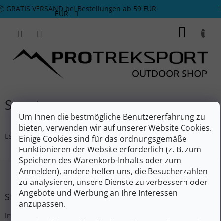
Zum Inhalt springen
📦 GRATIS VERSAND bei Bestellungen ab 59 EUR
EUR
WARE
Suunto
Um Ihnen die bestmögliche Benutzererfahrung zu
bieten, verwenden wir auf unserer Website Cookies.
Es wurden keine Waren der Marke
Suunto
gefunden....
Einige Cookies sind für das ordnungsgemäße
Funktionieren der Website erforderlich (z. B. zum
Speichern des Warenkorb-Inhalts oder zum
Fußzeile
Anmelden), andere helfen uns, die Besucherzahlen
zu analysieren, unsere Dienste zu verbessern oder
Angebote und Werbung an Ihre Interessen
SERVICE
anzupassen.
Impressum