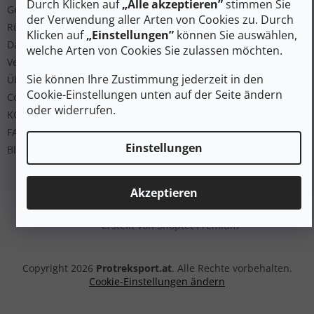
Durch Klicken auf
„Alle akzeptieren”
stimmen Sie
Geschäftsbedingungen
der Verwendung aller Arten von Cookies zu. Durch
Rücksendung
Klicken auf
„Einstellungen”
können Sie auswählen,
Datenschutz
welche Arten von Cookies Sie zulassen möchten.
Versand und Bezahlung
Sie können Ihre Zustimmung jederzeit in den
Über uns
Cookie-Einstellungen unten auf der Seite ändern
Cookies
oder widerrufen.
KONTAKT
FAQ
Einstellungen
Blog
Akzeptieren
Erstellt von Shoptet Premium
Copyright 2026
Protreksport.at
. Alle Rechte vorbehalten.
Cookie-Einstellungen ändern