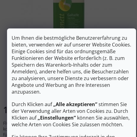
Um Ihnen die bestmögliche Benutzererfahrung zu
bieten, verwenden wir auf unserer Website Cookies.
Einige Cookies sind für das ordnungsgemäße
Funktionieren der Website erforderlich (z. B. zum
Speichern des Warenkorb-Inhalts oder zum
Anmelden), andere helfen uns, die Besucherzahlen
SONETT Flüssigseife für Flecken 1L
zu analysieren, unsere Dienste zu verbessern oder
Angebote und Werbung an Ihre Interessen
anzupassen.
Auf Lager
Durch Klicken auf
„Alle akzeptieren”
stimmen Sie
12 €
In den Warenkorb
der Verwendung aller Arten von Cookies zu. Durch
Klicken auf
„Einstellungen”
können Sie auswählen,
Flüssigseife für Flecken ist ein maximal wirksamer,
welche Arten von Cookies Sie zulassen möchten.
kostengünstiger und unglaublich ergiebiger Fleckenentferner
für weiße und bunte Wäsche. Es ist hochwirksam gegen