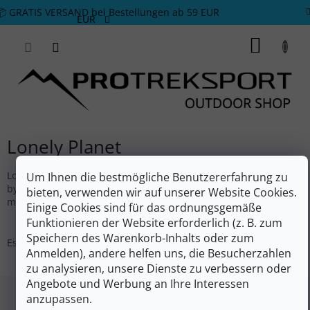
Zum Inhalt springen
📦 GRATIS VERSAND bei Bestellungen ab 59 EUR
EUR
WARE
Lonely Planet
Lonely Planet je vydavatelství cestovních průvodců. Společnost
Um Ihnen die bestmögliche Benutzererfahrung zu
byla založena v Austrálii v roce 1973 a vydala více než 150
bieten, verwenden wir auf unserer Website Cookies.
milionů knih.
Einige Cookies sind für das ordnungsgemäße
Funktionieren der Website erforderlich (z. B. zum
Speichern des Warenkorb-Inhalts oder zum
Es wurden keine Waren der Marke
Lonely Planet
gefunden....
Anmelden), andere helfen uns, die Besucherzahlen
zu analysieren, unsere Dienste zu verbessern oder
Fußzeile
Angebote und Werbung an Ihre Interessen
anzupassen.