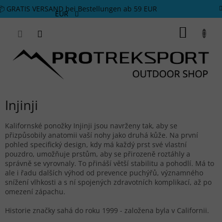
Zum Inhalt springen
📦 GRATIS VERSAND bei Bestellungen ab 59 EUR
EUR
WARE
Injinji
Kalifornské ponožky Injinji jsou navrženy tak, aby se
přizpůsobily anatomii vaší nohy jako druhá kůže. Na první
pohled specifický design, kdy má každý prst své vlastní
pouzdro, umožňuje prstům, aby se přirozeně roztáhly a
správně se vyrovnaly. To přináší větší stabilitu a pohodlí. Má to
ale i řadu dalších výhod od prevence puchýřů, významného
snížení vlhkosti a s ní spojených zdravotních komplikací, až po
omezení zápachu.
Historie značky sahá do roku 1999 - založena byla v Californii.