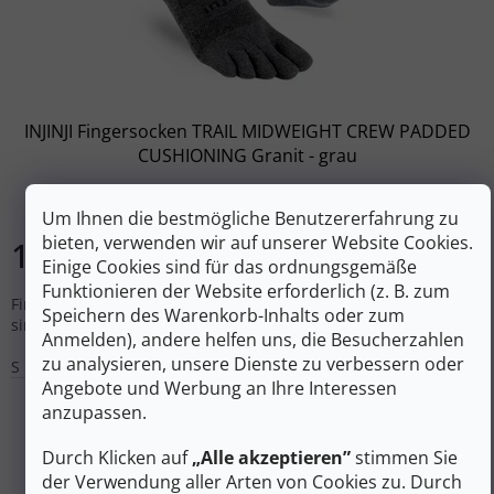
INJINJI Fingersocken TRAIL MIDWEIGHT CREW PADDED
CUSHIONING Granit - grau
Auf Lager
Um Ihnen die bestmögliche Benutzererfahrung zu
bieten, verwenden wir auf unserer Website Cookies.
19 €
DETAIL
Einige Cookies sind für das ordnungsgemäße
Funktionieren der Website erforderlich (z. B. zum
Fingersocken von Injinji, die für Wanderaktivitäten konzipiert
Speichern des Warenkorb-Inhalts oder zum
sind, aber auch im Alltag getragen werden können.
Anmelden), andere helfen uns, die Besucherzahlen
zu analysieren, unsere Dienste zu verbessern oder
S
Angebote und Werbung an Ihre Interessen
anzupassen.
Durch Klicken auf
„Alle akzeptieren”
stimmen Sie
der Verwendung aller Arten von Cookies zu. Durch