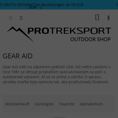
Zum Inhalt springen
📦 GRATIS VERSAND bei Bestellungen ab 59 EUR
EUR
WARE
GEAR AID
Gear Aid sídlí na západním pobřeží USA. Od svého založení v
roce 1981 se věnuje produktům specializovaným na péči o
outdoorové vybavení. Ať už se jedná o údržbu či opravu,
výrobky značky byly vyvinuty tak, aby prodlužovaly životnost.
Produktsortierung
Meistverkauft
Günstigste
Teuerste
Alphabetisch