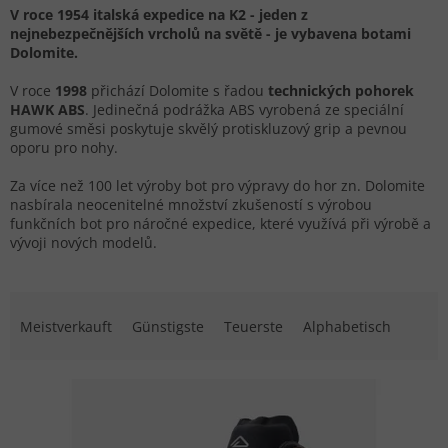
V roce 1954 italská expedice na K2 - jeden z
nejnebezpečnějších vrcholů na světě - je vybavena botami
Dolomite.
V roce
1998
přichází Dolomite s řadou
technických pohorek
HAWK ABS
. Jedinečná podrážka ABS vyrobená ze speciální
gumové směsi poskytuje skvělý protiskluzový grip a pevnou
oporu pro nohy.
Za více než 100 let výroby bot pro výpravy do hor zn. Dolomite
nasbírala neocenitelné množství zkušeností s výrobou
funkčních bot pro náročné expedice, které využívá při výrobě a
vývoji nových modelů.
Produktsortierung
Meistverkauft
Günstigste
Teuerste
Alphabetisch
Liste der Produkte