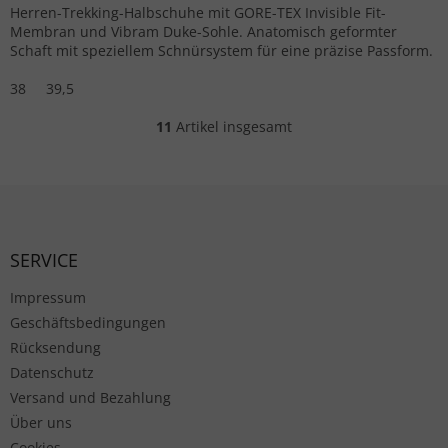
Herren-Trekking-Halbschuhe mit GORE-TEX Invisible Fit-
Membran und Vibram Duke-Sohle. Anatomisch geformter
Schaft mit speziellem Schnürsystem für eine präzise Passform.
38
39,5
11
Artikel insgesamt
Steuerelemente der Liste
Fußzeile
SERVICE
Impressum
Geschäftsbedingungen
Rücksendung
Datenschutz
Versand und Bezahlung
Über uns
Cookies