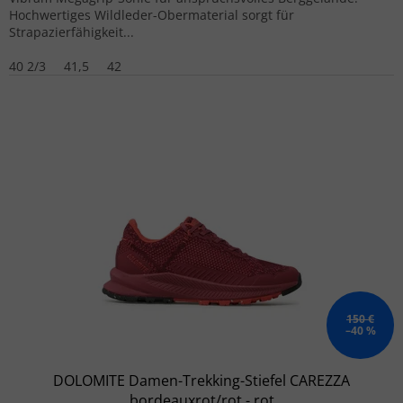
Hochwertiges Wildleder-Obermaterial sorgt für
Strapazierfähigkeit...
40 2/3
41,5
42
150 €
–40 %
DOLOMITE Damen-Trekking-Stiefel CAREZZA
bordeauxrot/rot - rot