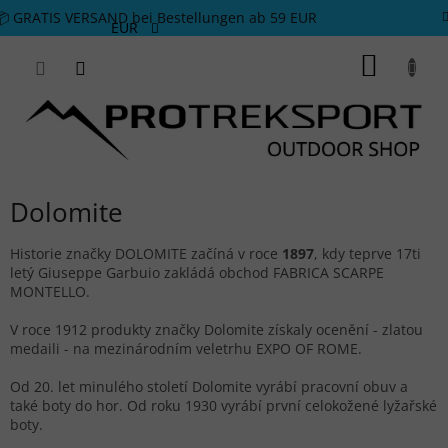
Zum Inhalt springen
📦 GRATIS VERSAND bei Bestellungen ab 59 EUR
EUR
WARE
Dolomite
Historie značky DOLOMITE začíná v roce
1897
, kdy teprve 17ti
letý Giuseppe Garbuio zakládá obchod FABRICA SCARPE
MONTELLO.
V roce 1912 produkty značky Dolomite získaly ocenění - zlatou
medaili - na mezinárodním veletrhu EXPO OF ROME.
Od 20. let minulého století Dolomite vyrábí pracovní obuv a
také boty do hor. Od roku 1930 vyrábí první celokožené lyžařské
boty.