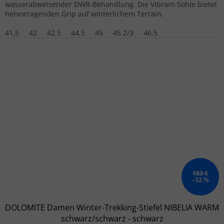
wasserabweisender DWR-Behandlung. Die Vibram-Sohle bietet
hervorragenden Grip auf winterlichem Terrain.
41,5
42
42,5
44,5
45
45 2/3
46,5
183 €
–32 %
DOLOMITE Damen Winter-Trekking-Stiefel NIBELIA WARM
schwarz/schwarz - schwarz