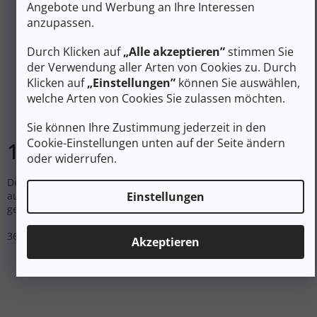
Angebote und Werbung an Ihre Interessen
anzupassen.
193 €
–37 %
Durch Klicken auf
„Alle akzeptieren”
stimmen Sie
der Verwendung aller Arten von Cookies zu. Durch
DOLOMITE Damen-Trekkingschuhe
Klicken auf
„Einstellungen”
können Sie auswählen,
CINQUANTAQUATTRO (54) LOW FG EVO GTX WS
welche Arten von Cookies Sie zulassen möchten.
dunkelviolett - lila
Auf Lager
Sie können Ihre Zustimmung jederzeit in den
Cookie-Einstellungen unten auf der Seite ändern
120 €
DETAIL
oder widerrufen.
Der legendäre Damenschuh Cinquantaquattro Low FG Evo ist
auf dem Weg zur Nachhaltigkeit. Er ist aus nachhaltigem,
Einstellungen
geöltem Nubuk gefertigt und verfügt über ein wasserdichtes...
36 2/3
38
Akzeptieren