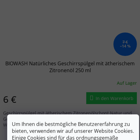
7 €
–14 %
BIOWASH Natürliches Geschirrspülgel mit ätherischem
Zitronenöl 250 ml
Auf Lager
6 €
In den Warenkorb
Geschirrspülgel mit ätherischem Zitronenölschont Natur und
Geld, natürlich, ökologisch, für Allergiker geeignetnatürliche
Um Ihnen die bestmögliche Benutzererfahrung zu
Waschkraft, schont die Natur und Ihre Kleidung
bieten, verwenden wir auf unserer Website Cookies.
Einige Cookies sind für das ordnungsgemäße