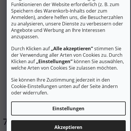
Funktionieren der Website erforderlich (z. B. zum
Speichern des Warenkorb-Inhalts oder zum
Anmelden), andere helfen uns, die Besucherzahlen
zu analysieren, unsere Dienste zu verbessern oder
Angebote und Werbung an Ihre Interessen
anzupassen.
Durch Klicken auf
„Alle akzeptieren”
stimmen Sie
der Verwendung aller Arten von Cookies zu. Durch
Klicken auf
„Einstellungen”
können Sie auswählen,
welche Arten von Cookies Sie zulassen möchten.
8 €
–12 %
Sie können Ihre Zustimmung jederzeit in den
Cookie-Einstellungen unten auf der Seite ändern
BIOWASH Waschgel für Wolle mit Lanolin und
oder widerrufen.
Zedernholz 250 ml
Auf Lager
Einstellungen
7 €
In den Warenkorb
Akzeptieren