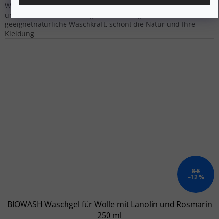
Waschgel für Wolle mit Lanolin und Zedernholzschont Natur
und Geld, natürlich, ökologisch, für Allergiker
geeignetnatürliche Waschkraft, schont die Natur und Ihre
Kleidung
8 €
–12 %
BIOWASH Waschgel für Wolle mit Lanolin und Rosmarin
250 ml