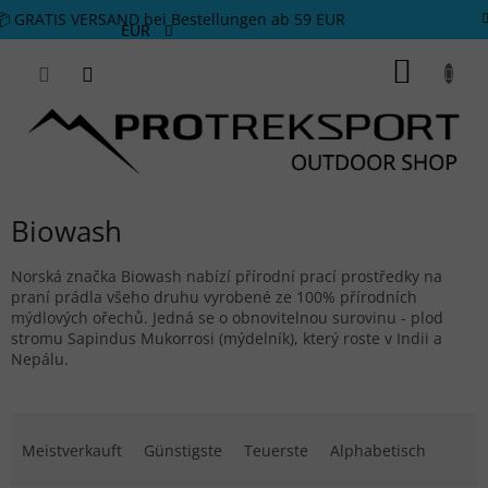
Zum Inhalt springen
📦 GRATIS VERSAND bei Bestellungen ab 59 EUR
EUR
WARE
Biowash
Norská značka Biowash nabízí přírodní prací prostředky na
praní prádla všeho druhu vyrobené ze 100% přírodních
mýdlových ořechů. Jedná se o obnovitelnou surovinu - plod
stromu Sapindus Mukorrosi (mýdelník), který roste v Indii a
Nepálu.
Produktsortierung
Meistverkauft
Günstigste
Teuerste
Alphabetisch