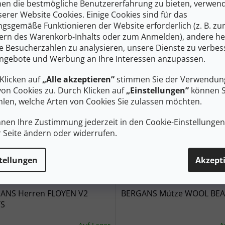
en die bestmögliche Benutzererfahrung zu bieten, verwen
 €
74 €
ab
DETAIL
D
serer Website Cookies. Einige Cookies sind für das
gsgemäße Funktionieren der Website erforderlich (z. B. z
 Midlayer Frau Jacke
Winddichte Bergans Microlight
ern des Warenkorb-Inhalts oder zum Anmelden), andere he
für Männer, schnelltrocknend
ie Besucherzahlen zu analysieren, unsere Dienste zu verbes
klein verpackbar
ngebote und Werbung an Ihre Interessen anzupassen.
M
XL
Klicken auf
„Alle akzeptieren”
stimmen Sie der Verwendung
von Cookies zu. Durch Klicken auf
„Einstellungen”
können S
auf
Verkauf
len, welche Arten von Cookies Sie zulassen möchten.
nnen Ihre Zustimmung jederzeit in den Cookie-Einstellunge
r Seite ändern oder widerrufen.
tellungen
Akzept
157 €
–54 %
ANS Herren FLOYEN V2
BERGANS Mütze WOOL BEA
S