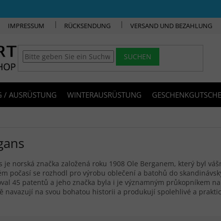
IMPRESSUM
RÜCKSENDUNG
VERSAND UND BEZAHLUNG
SUCHEN
 / AUSRÜSTUNG
WINTERAUSRÜSTUNG
GESCHENKGUTSCHE
gans
 je norská značka založená roku 1908 Ole Berganem, který byl váš
ém počasí se rozhodl pro výrobu oblečení a batohů do skandinávs
oval 45 patentů a jeho značka byla i je významným průkopníkem n
 navazují na svou bohatou historii a produkují spolehlivé a prakti
ktsortierung