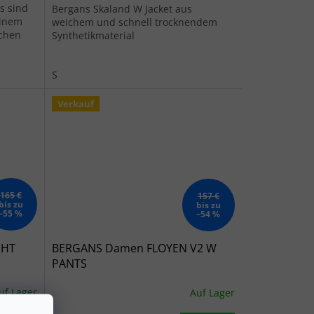
s sind
Bergans Skaland W Jacket aus
einem
weichem und schnell trocknendem
ichen
Synthetikmaterial
ine
S
Verkauf
165 €
157 €
bis zu
bis zu
–55 %
–54 %
GHT
BERGANS Damen FLOYEN V2 W
PANTS
uf Lager
Auf Lager