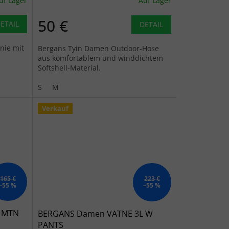
uf Lager
Auf Lager
50 €
ETAIL
DETAIL
nie mit
Bergans Tyin Damen Outdoor-Hose
aus komfortablem und winddichtem
Softshell-Material.
S
M
Verkauf
165 €
223 €
–55 %
–55 %
E MTN
BERGANS Damen VATNE 3L W
PANTS