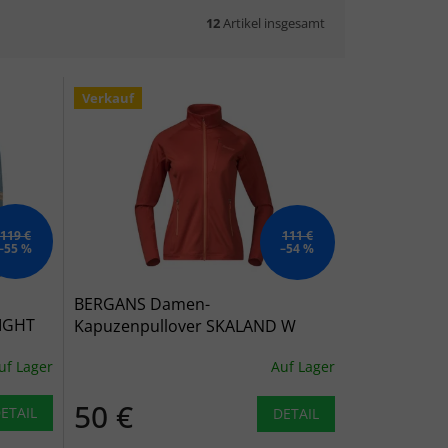
12
Artikel insgesamt
Verkauf
119 €
111 €
–55 %
–54 %
BERGANS Damen-
IGHT
Kapuzenpullover SKALAND W
JACKET
uf Lager
Auf Lager
50 €
ETAIL
DETAIL