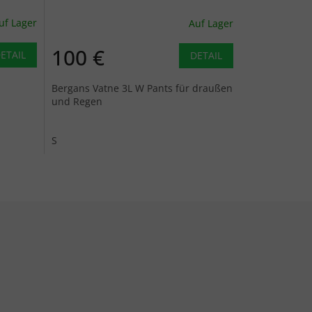
uf Lager
Auf Lager
100 €
ETAIL
DETAIL
Bergans Vatne 3L W Pants für draußen
und Regen
S
emente der Liste