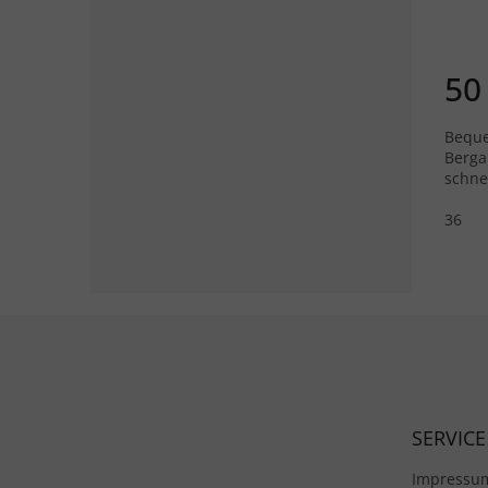
50
Bequ
Berga
schne
36
Fußzeile
SERVICE
Impressu