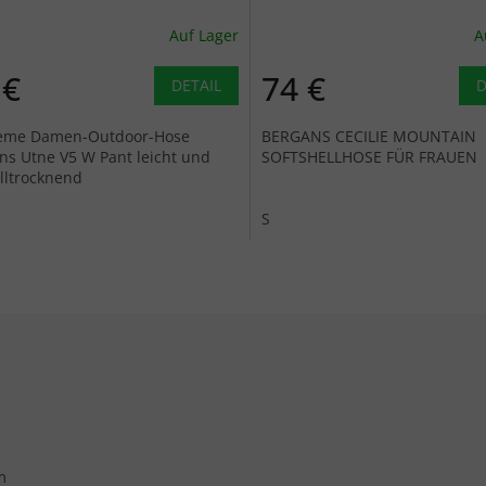
Auf Lager
A
 €
74 €
DETAIL
D
eme Damen-Outdoor-Hose
BERGANS CECILIE MOUNTAIN
ns Utne V5 W Pant leicht und
SOFTSHELLHOSE FÜR FRAUEN
lltrocknend
S
Steuerel
m