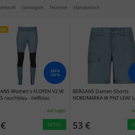
verkauft
Günstigste
Teuerste
Alphabetisch
 der Produkte
auf
157 €
–54 %
ANS Women's FLOYEN V2 W
BERGANS Damen-Shorts
 rauchblau - hellblau
NORDMARKA W PNT LEAF L
rauchblau - hellblau
Auf Lager
A
 €
53 €
DETAIL
D