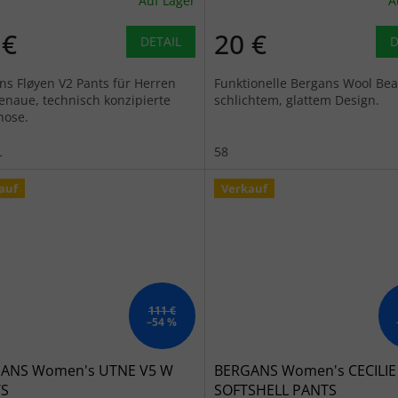
Auf Lager
A
 €
20 €
DETAIL
D
ns Fløyen V2 Pants für Herren
Funktionelle Bergans Wool Bea
enaue, technisch konzipierte
schlichtem, glattem Design.
hose.
L
58
auf
Verkauf
111 €
–54 %
ANS Women's UTNE V5 W
BERGANS Women's CECILI
S
SOFTSHELL PANTS