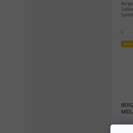
Berga
Tailli
Sport
L
Verk
BERG
MIDL