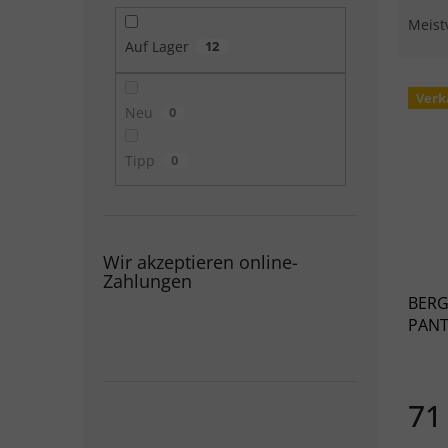
Meist
Auf Lager
12
Liste
Verk
Neu
0
Tipp
0
Wir akzeptieren online-
Zahlungen
BERG
PANTS
71