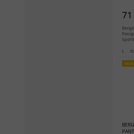
71
Berga
Passg
Sport
L
X
Verk
BERG
PANT