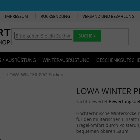
IMPRESSUM
RÜCKSENDUNG
VERSAND UND BEZAHLUNG
SUCHEN
 / AUSRÜSTUNG
WINTERAUSRÜSTUNG
GESCHENKGUTSCHE
LOWA WINTER PRO Socken
LOWA WINTER P
Die durchschnittliche Produkt
Nicht bewertet
Bewertungsdet
Hochtechnische Wintersocke mi
für den militärischen Einsatz
Tragekomfort durch Polsterun
bequemen oberen Saum.