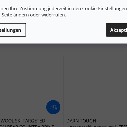
Soc
nnen Ihre Zustimmung jederzeit in den Cookie-Einstellunge
#siz
r Seite ändern oder widerrufen.
tellungen
Akzept
31 €
–16 %
WOOL SKI TARGETED
DARN TOUGH