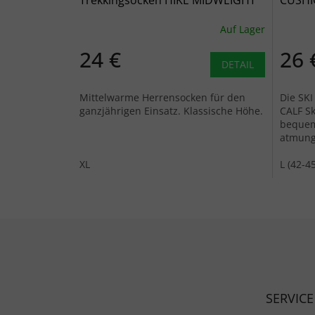
Trekkingsocken HIKE MIDWEIGHT
CUSHI
MERINO COMFORT BOOT anthrazit
OVER T
Auf Lager
- grau
blau/g
24 €
26 
DETAIL
Mittelwarme Herrensocken für den
Die SK
ganzjährigen Einsatz. Klassische Höhe.
CALF Sk
bequem
atmung
XL
L (42-45
Fußzeile
SERVICE