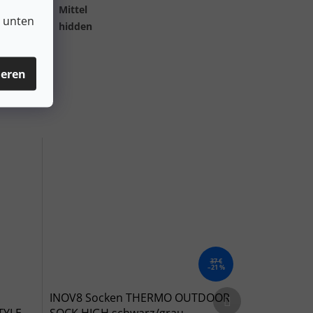
kenhöhe
:
Mittel
n unten
es_table#
:
hidden
ieren
37 €
–21 %
Nächstes Produkt
INOV8 Socken THERMO OUTDOOR