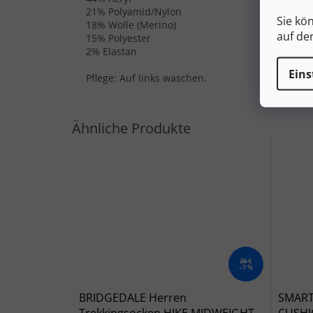
21% Polyamid/Nylon
Sie kö
18% Wolle (Merino)
auf de
15% Polyester
2% Elastan
Eins
Pflege: Auf links waschen.
26 €
–7 %
BRIDGEDALE Herren
SMART