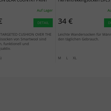
ON BEAR COUNTRY PRINT
Herrentrekkingsocken LIFES
HE CALF Capri Socken -
LIGHTWEIGHT MERINO CRE
Auf Lager
Au
rün
Kiefer - grün
€
34 €
DETAIL
D
I TARGETED CUSHION OVER THE
Leichte Wandersocken für Männ
isocken von Smartwool sind
den täglichen Gebrauch.
, funktionell und
saktiv.
)
M
L
XL