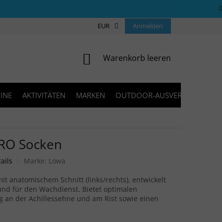
ÜBER UNS
COOKIES
EUR
KONTAKT
Anmelden
FAQ
BLOG
WARENKORB
Warenkorb leeren
INE
AKTIVITÄTEN
MARKEN
OUTDOOR-AUSVERKAUF
RO Socken
bewertung ist 0,0 von 5 Sternen.
ails
Marke:
Lowa
t anatomischem Schnitt (links/rechts), entwickelt
 und für den Wachdienst. Bietet optimalen
g an der Achillessehne und am Rist sowie einen