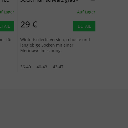
TYLE
SOCK HIGH schwarz/grau -
W
schwarz/grau
f Lager
Auf Lager
29 €
ETAIL
DETAIL
er für
Winterisolierte Version, robuste und
langlebige Socken mit einer
Merinowollmischung.
36-40
40-43
43-47