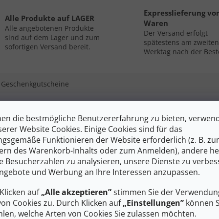
Expresslieferung vo
Alle Produkte auf LAGER
Waren
Alle angebotenen Produkte
Der Versand erfolgt
sind auf dem Lager und zum
spätestens am zweiten
sofortigen Versand bereit.
Werktag nach der Best
Geschenkgutscheine
Zus
en die bestmögliche Benutzererfahrung zu bieten, verwen
serer Website Cookies. Einige Cookies sind für das
nitt (links/rechts), entwickelt für den militärischen Einsatz
Kate
gsgemäße Funktionieren der Website erforderlich (z. B. z
komfort durch Polsterung an der Achillessehne und am Rist
EAN
ern des Warenkorb-Inhalts oder zum Anmelden), andere he
che Komfort ist auf die Dicke der Socke und den Gehalt an
Gesc
ie Besucherzahlen zu analysieren, unsere Dienste zu verbes
genschaften sind so eingestellt, dass sie die Funktion des
Mate
ngebote und Werbung an Ihre Interessen anzupassen.
 Durch die nahtlose bi-elastische Konstruktion sitzt die
 einem hohen Anteil an Acrylfasern sorgt für
Farb
Klicken auf
„Alle akzeptieren”
stimmen Sie der Verwendung
Grö
von Cookies zu. Durch Klicken auf
„Einstellungen”
können S
len, welche Arten von Cookies Sie zulassen möchten.
Prod