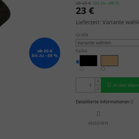
ab 26 €
bis zu –88 %
23 €
Verkaufspreis:
Variante wähl
Größe
ab 26 €
Farbe
bis zu –88 %
In den War
Detaillierte Informationen
ANSEHEN