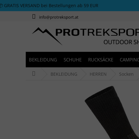
Zum Inhalt springen
📦 GRATIS VERSAND bei Bestellungen ab 59 EUR
info@protreksport.at
BEKLEIDUNG
SCHUHE
RUCKSÄCKE
CAMPING
Startseite
BEKLEIDUNG
HERREN
Socken