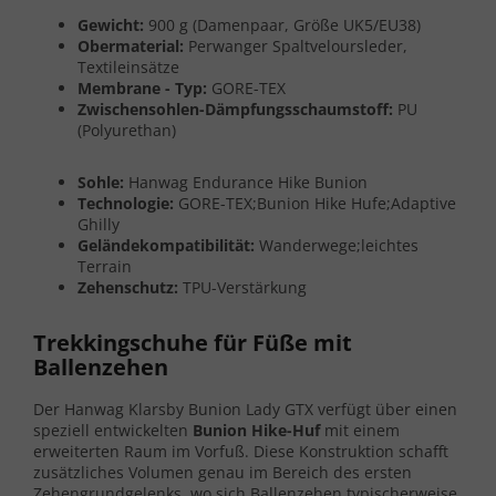
Gewicht:
900 g (Damenpaar, Größe UK5/EU38)
Obermaterial:
Perwanger Spaltveloursleder,
Textileinsätze
Membrane - Typ:
GORE-TEX
Zwischensohlen-Dämpfungsschaumstoff:
PU
(Polyurethan)
Sohle:
Hanwag Endurance Hike Bunion
Technologie:
GORE-TEX;Bunion Hike Hufe;Adaptive
Ghilly
Geländekompatibilität:
Wanderwege;leichtes
Terrain
Zehenschutz:
TPU-Verstärkung
Trekkingschuhe für Füße mit
Ballenzehen
Der Hanwag Klarsby Bunion Lady GTX verfügt über einen
speziell entwickelten
Bunion Hike-Huf
mit einem
erweiterten Raum im Vorfuß. Diese Konstruktion schafft
zusätzliches Volumen genau im Bereich des ersten
Zehengrundgelenks, wo sich Ballenzehen typischerweise