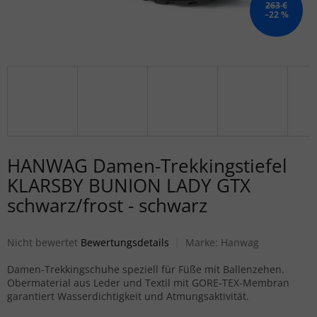
263 €
–22 %
HANWAG Damen-Trekkingstiefel
KLARSBY BUNION LADY GTX
schwarz/frost - schwarz
Die durchschnittliche Produktbewertung ist 0,0 von 5 Sternen.
Nicht bewertet
Bewertungsdetails
Marke:
Hanwag
Damen-Trekkingschuhe speziell für Füße mit Ballenzehen.
Obermaterial aus Leder und Textil mit GORE-TEX-Membran
garantiert Wasserdichtigkeit und Atmungsaktivität.