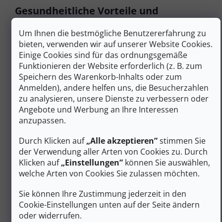
Gesundheitliche Vorteile und
Ergonomie von Wanderschuhen
Um Ihnen die bestmögliche Benutzererfahrung zu
Die Stiefel sind so konzipiert, dass sie die Gesundheit von
bieten, verwenden wir auf unserer Website Cookies.
Ballenfüßen langfristig erhalten.
Mehr Platz im
Einige Cookies sind für das ordnungsgemäße
Vorfußbereich
verhindert schmerzhaften Druck auf das
Funktionieren der Website erforderlich (z. B. zum
deformierte Gelenk.
Eine lokale Polsterung
im Bereich
Speichern des Warenkorb-Inhalts oder zum
des Zehengrundgelenks beugt Blasen und Hühneraugen
Anmelden), andere helfen uns, die Besucherzahlen
vor. Der mittelhohe Schnitt bietet zusätzlichen Halt am
Knöchel, ohne die natürliche Bewegung einzuschränken.
zu analysieren, unsere Dienste zu verbessern oder
Angebote und Werbung an Ihre Interessen
Spezielles Schuhwerk zur Vorbeugung von
anzupassen.
Blasen und Blasenbildung
Durch Klicken auf
„Alle akzeptieren”
stimmen Sie
Stabilisierung des Großzehengrundgelenks durch
der Verwendung aller Arten von Cookies zu. Durch
erhöhte Steifigkeit im Vorfußbereich
Klicken auf
„Einstellungen”
können Sie auswählen,
Gleichmäßige Druckverteilung beim Gehen
verhindert schmerzhafte Stellen
welche Arten von Cookies Sie zulassen möchten.
Mittlere Höhe bietet Schutz für den Knöchel, ohne
die natürliche Flexibilität einzuschränken
Sie können Ihre Zustimmung jederzeit in den
Anatomisch geformte Bereiche für eine optimale
Cookie-Einstellungen unten auf der Seite ändern
Unterstützung des Fußgewölbes und der Ferse
oder widerrufen.