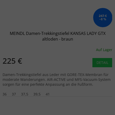
247 €
–8 %
MEINDL Damen-Trekkingstiefel KANSAS LADY GTX
altloden - braun
Auf Lager
225 €
DETAIL
Damen-Trekkingstiefel aus Leder mit GORE-TEX-Membran für
moderate Wanderungen. AIR-ACTIVE und MFS-Vacuum-System
sorgen für eine perfekte Anpassung an die Fußform.
36
37
37,5
39,5
41