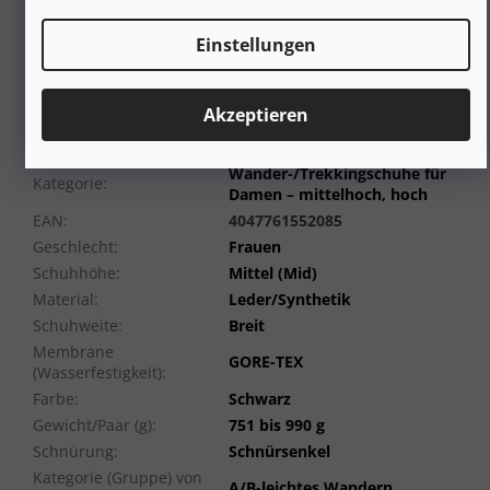
Die Investition in einen spezialisierten Hanwag Klarsby
Bunion GTX Wanderschuh ermöglicht Ihnen ein
Einstellungen
schmerzfreies Wandervergnügen mit dem zusätzlichen
Vorteil, dass die Gesundheit Ihrer Füße langfristig
unterstützt wird.
Akzeptieren
Zusätzliche Parameter
Wander-/Trekkingschuhe für
Kategorie
:
Damen – mittelhoch, hoch
EAN
:
4047761552085
Geschlecht
:
Frauen
Schuhhöhe
:
Mittel (Mid)
Material
:
Leder/Synthetik
Schuhweite
:
Breit
Membrane
GORE-TEX
(Wasserfestigkeit)
:
Farbe
:
Schwarz
Gewicht/Paar (g)
:
751 bis 990 g
Schnürung
:
Schnürsenkel
Kategorie (Gruppe) von
A/B-leichtes Wandern