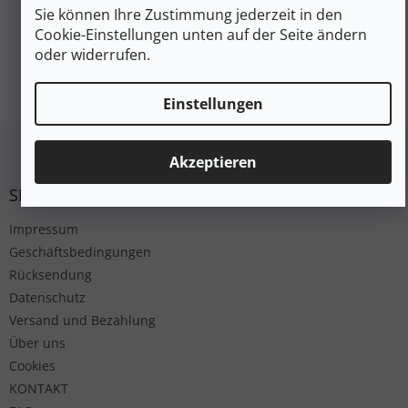
Sie können Ihre Zustimmung jederzeit in den
Cookie-Einstellungen unten auf der Seite ändern
oder widerrufen.
Einstellungen
Fußzeile
Akzeptieren
SERVICE
Impressum
Geschäftsbedingungen
Rücksendung
Datenschutz
Versand und Bezahlung
Über uns
Cookies
KONTAKT