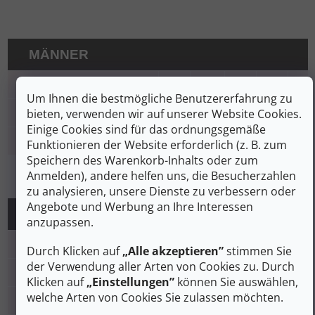
MÄNNER
EU
39
39,5
40
41
41,5
Um Ihnen die bestmögliche Benutzererfahrung zu
bieten, verwenden wir auf unserer Website Cookies.
UK
5,5
6
6,5
7
7,5
Einige Cookies sind für das ordnungsgemäße
Einlegesohlenlänge
(mm)
249
253
257
262
266
Funktionieren der Website erforderlich (z. B. zum
Speichern des Warenkorb-Inhalts oder zum
Anmelden), andere helfen uns, die Besucherzahlen
zu analysieren, unsere Dienste zu verbessern oder
Angebote und Werbung an Ihre Interessen
KINDER
anzupassen.
EU
29
30
31
32
3
Durch Klicken auf
„Alle akzeptieren”
stimmen Sie
der Verwendung aller Arten von Cookies zu. Durch
UK
11K
12K
12,5K
13K
1
Klicken auf
„Einstellungen”
können Sie auswählen,
welche Arten von Cookies Sie zulassen möchten.
Einlegesohlenlänge
(mm)
175
181
188
196
20