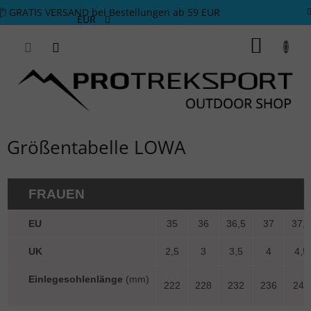
Zum Inhalt springen
📦 GRATIS VERSAND bei Bestellungen ab 59 EUR
EUR
WARE
Größentabelle LOWA
FRAUEN
EU
35
36
36,5
37
37,5
UK
2,5
3
3,5
4
4,5
Einlegesohlenlänge
(mm)
222
228
232
236
241