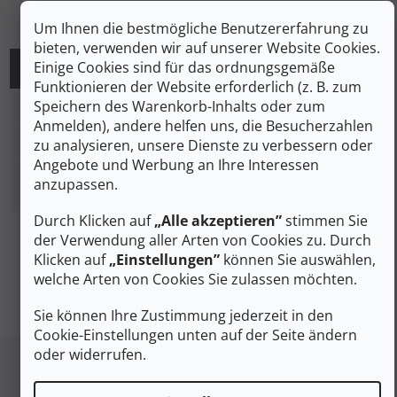
Um Ihnen die bestmögliche Benutzererfahrung zu
bieten, verwenden wir auf unserer Website Cookies.
Einige Cookies sind für das ordnungsgemäße
MÄNNER
Funktionieren der Website erforderlich (z. B. zum
Speichern des Warenkorb-Inhalts oder zum
EU
40
41
42
43
44
Anmelden), andere helfen uns, die Besucherzahlen
UK
6/6,5
7/7,5
8/8,5
8,5/9
9,5/10
zu analysieren, unsere Dienste zu verbessern oder
Angebote und Werbung an Ihre Interessen
Einlegesohlenlänge
anzupassen.
266
273
280
286
293
(mm)
Durch Klicken auf
„Alle akzeptieren”
stimmen Sie
der Verwendung aller Arten von Cookies zu. Durch
Klicken auf
„Einstellungen”
können Sie auswählen,
welche Arten von Cookies Sie zulassen möchten.
Sie können Ihre Zustimmung jederzeit in den
Cookie-Einstellungen unten auf der Seite ändern
Fußzeile
oder widerrufen.