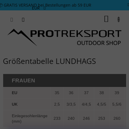
Zum Inhalt springen
📦 GRATIS VERSAND bei Bestellungen ab 59 EUR
EUR
WARE
Größentabelle LUNDHAGS
FRAUEN
EU
35
36
37
38
39
UK
2,5
3/3,5
4/4,5
4,5/5
5,5/6
Einlegesohlenlänge
233
240
246
253
260
(mm)