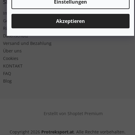
SERVICE
Einstellungen
Impressum
Akzeptieren
Geschäftsbedingungen
Rücksendung
Datenschutz
Versand und Bezahlung
Über uns
Cookies
KONTAKT
FAQ
Blog
Erstellt von Shoptet Premium
Copyright 2026
Protreksport.at
. Alle Rechte vorbehalten.