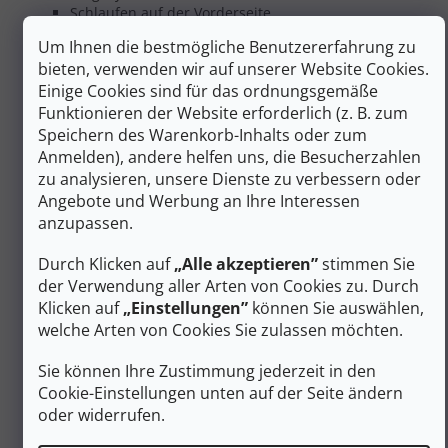
Schlaufen auf der Vorderseite
Angepasste Reißverschlussenden für einfache
Um Ihnen die bestmögliche Benutzererfahrung zu
Handhabung auch mit Handschuhen
bieten, verwenden wir auf unserer Website Cookies.
doppellagige Bodenplatte für zusätzliche
Haltbarkeit
Einige Cookies sind für das ordnungsgemäße
Funktionieren der Website erforderlich (z. B. zum
Abmessungen: 25 x 55 x 33 cm
Speichern des Warenkorb-Inhalts oder zum
Empfohlene Höchstlast: 15,8 kg
Anmelden), andere helfen uns, die Besucherzahlen
Zusätzliche Parameter
zu analysieren, unsere Dienste zu verbessern oder
Angebote und Werbung an Ihre Interessen
Kletter-, Freeride- und Skialp-
anzupassen.
Kategorie
:
Rucksäcke
EAN
:
Variante wählen
Durch Klicken auf
„Alle akzeptieren”
stimmen Sie
Geschlecht
:
Männer
der Verwendung aller Arten von Cookies zu. Durch
Klicken auf
„Einstellungen”
können Sie auswählen,
Schuhhöhe
:
Hoch
welche Arten von Cookies Sie zulassen möchten.
Material
:
Synthetik
Schuhweite
:
Normal
Sie können Ihre Zustimmung jederzeit in den
Membrane
GORE-TEX
,
Membrane
Cookie-Einstellungen unten auf der Seite ändern
(Wasserfestigkeit)
:
(Wasserfestigkeit)
oder widerrufen.
Farbe
:
Schwarz
Gewicht/Paar (g)
:
1251 bis 1900 g