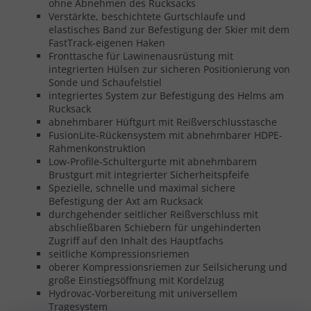
ohne Abnehmen des Rucksacks
Verstärkte, beschichtete Gurtschlaufe und
elastisches Band zur Befestigung der Skier mit dem
FastTrack-eigenen Haken
Fronttasche für Lawinenausrüstung mit
integrierten Hülsen zur sicheren Positionierung von
Sonde und Schaufelstiel
integriertes System zur Befestigung des Helms am
Rucksack
abnehmbarer Hüftgurt mit Reißverschlusstasche
FusionLite-Rückensystem mit abnehmbarer HDPE-
Rahmenkonstruktion
Low-Profile-Schultergurte mit abnehmbarem
Brustgurt mit integrierter Sicherheitspfeife
Spezielle, schnelle und maximal sichere
Befestigung der Axt am Rucksack
durchgehender seitlicher Reißverschluss mit
abschließbaren Schiebern für ungehinderten
Zugriff auf den Inhalt des Hauptfachs
seitliche Kompressionsriemen
oberer Kompressionsriemen zur Seilsicherung und
große Einstiegsöffnung mit Kordelzug
Hydrovac-Vorbereitung mit universellem
Tragesystem