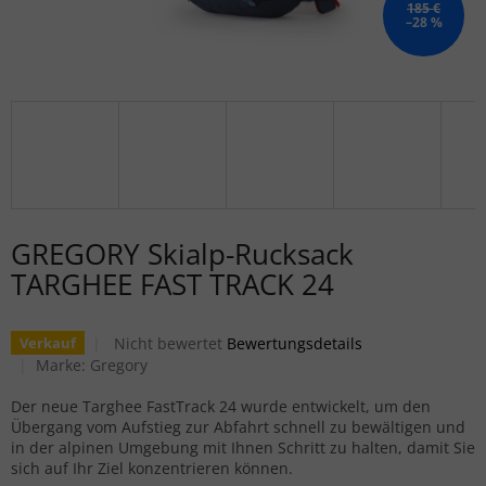
185 €
–28 %
GREGORY Skialp-Rucksack
TARGHEE FAST TRACK 24
Die durchschnittliche Produktbewertung ist 0,0 von
Nicht bewertet
Bewertungsdetails
Verkauf
Marke:
Gregory
Der neue Targhee FastTrack 24 wurde entwickelt, um den
Übergang vom Aufstieg zur Abfahrt schnell zu bewältigen und
in der alpinen Umgebung mit Ihnen Schritt zu halten, damit Sie
sich auf Ihr Ziel konzentrieren können.