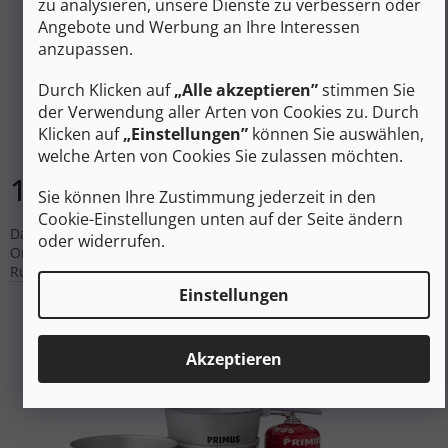
zu analysieren, unsere Dienste zu verbessern oder
164 €
–29 %
Angebote und Werbung an Ihre Interessen
anzupassen.
PRIMUS ESSENTIAL STOVE Kochset 2,3 l
Durch Klicken auf
„Alle akzeptieren”
stimmen Sie
der Verwendung aller Arten von Cookies zu. Durch
Klicken auf
„Einstellungen”
können Sie auswählen,
Auf Lager
welche Arten von Cookies Sie zulassen möchten.
115 €
In den Warenkorb
Sie können Ihre Zustimmung jederzeit in den
Cookie-Einstellungen unten auf der Seite ändern
Das Primus Essential Stove System ist ein einzigartiges All-in-
oder widerrufen.
One-System für mehrere Personen, das für
Rucksacktouristenfamilien entwickelt wurde.
Einstellungen
Akzeptieren