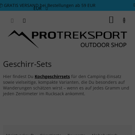
Zum Inhalt springen
📦 GRATIS VERSAND bei Bestellungen ab 59 EUR
EUR
WARE
Geschirr-Sets
Hier findest Du
Kochgeschirrsets
für den Camping-Einsatz
sowie vielseitige, kompakte Varianten, die Du besonders auf
Wanderungen schätzen wirst – wenn es auf jedes Gramm und
jeden Zentimeter im Rucksack ankommt.
Produktsortierung