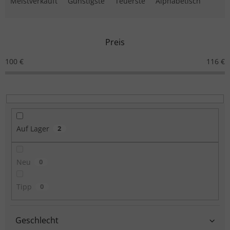
Meistverkauft
Günstigste
Teuerste
Alphabetisch
Preis
100
€
116
€
Auf Lager
2
Neu
0
Tipp
0
Geschlecht