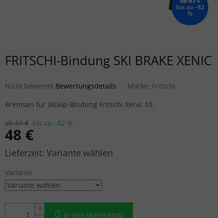
ab 61 €
bis zu –82
%
FRITSCHI-Bindung SKI BRAKE XENIC
Die durchschnittliche Produktbewertung ist 0,0 von 5 Sternen.
Nicht bewertet
Bewertungsdetails
Marke:
Fritschi
Bremsen für Skialp-Bindung Fritschi Xenic 10.
ab 61 €
bis zu –82 %
48 €
Verkaufspreis:
Variante wählen
Variante
In den Warenkorb