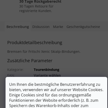
30 Tage Rückgaberecht
30 Tagen Retoure für
registrierte Kunden.
Beschreibung
Diskussion
Marke
Geschenkgutscheine
Produktdetailbeschreibung
Bremsen für Fritschi Xenic Skialp-Bindungen.
Zusätzliche Parameter
Kategorie
:
Tourenbindung
EAN
:
Variante wählen
Herkunftsland
:
Nicht verfügbar
Um Ihnen die bestmögliche Benutzererfahrung zu
Saison
:
Nicht verfügbar
bieten, verwenden wir auf unserer Website Cookies.
Farbe
:
Black
Einige Cookies sind für das ordnungsgemäße
Größe
:
85mm
Funktionieren der Website erforderlich (z. B. zum
Hersteller
:
Fritschi
Speichern des Warenkorb-Inhalts oder zum