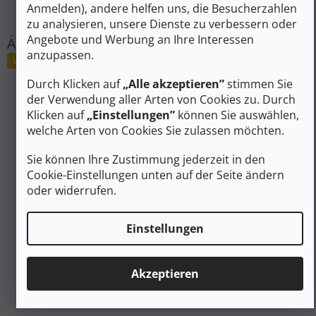
#sizes_table#
:
hidden
Anmelden), andere helfen uns, die Besucherzahlen
zu analysieren, unsere Dienste zu verbessern oder
Angebote und Werbung an Ihre Interessen
anzupassen.
Verkauf
Durch Klicken auf
„Alle akzeptieren”
stimmen Sie
der Verwendung aller Arten von Cookies zu. Durch
Klicken auf
„Einstellungen”
können Sie auswählen,
welche Arten von Cookies Sie zulassen möchten.
Sie können Ihre Zustimmung jederzeit in den
Cookie-Einstellungen unten auf der Seite ändern
oder widerrufen.
Einstellungen
535 €
–29 %
Akzeptieren
ATOMIC N BACKLAND TOUR schwarz/Gunmetal