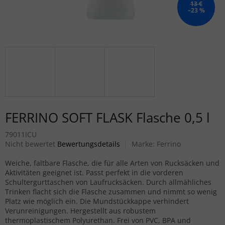
13 €
–23 %
FERRINO SOFT FLASK Flasche 0,5 l
79011ICU
Die durchschnittliche Produktbewertung ist 0,0 von 5 Sternen.
Nicht bewertet
Bewertungsdetails
Marke:
Ferrino
Weiche, faltbare Flasche, die für alle Arten von Rucksäcken und
Aktivitäten geeignet ist. Passt perfekt in die vorderen
Schultergurttaschen von Laufrucksäcken. Durch allmähliches
Trinken flacht sich die Flasche zusammen und nimmt so wenig
Platz wie möglich ein. Die Mundstückkappe verhindert
Verunreinigungen. Hergestellt aus robustem
thermoplastischem Polyurethan. Frei von PVC, BPA und