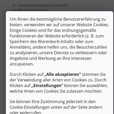
zusammenklappbare Flasche
Mundstück-Kappe
solides thermoplastisches Polyurethan
Um Ihnen die bestmögliche Benutzererfahrung zu
interne antibakterielle Behandlung verhindert
bieten, verwenden wir auf unserer Website Cookies.
Geruch und Schimmel
frei von PVC, BPA und Phthalaten
Einige Cookies sind für das ordnungsgemäße
Funktionieren der Website erforderlich (z. B. zum
Gewicht
: 40 g
Speichern des Warenkorb-Inhalts oder zum
Fassungsvermögen
: 0,5 l
Anmelden), andere helfen uns, die Besucherzahlen
Zusätzliche Parameter
zu analysieren, unsere Dienste zu verbessern oder
Angebote und Werbung an Ihre Interessen
Kategorie
:
Flaschen, Becher, Thermobecher
anzupassen.
EAN
:
8014044966842
Durch Klicken auf
„Alle akzeptieren”
stimmen Sie
Geschlecht
:
Unisex
der Verwendung aller Arten von Cookies zu. Durch
Material
:
Polyurethan
Klicken auf
„Einstellungen”
können Sie auswählen,
Farbe
:
Weiß
welche Arten von Cookies Sie zulassen möchten.
Volume l
:
bis zu 0,5 l
Gewicht (g)
:
bis zu 100 g
Sie können Ihre Zustimmung jederzeit in den
#sizes_table#
:
hidden
Cookie-Einstellungen unten auf der Seite ändern
Volume
:
500 ml
oder widerrufen.