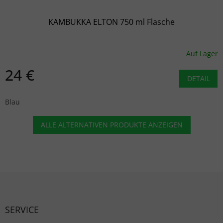
KAMBUKKA ELTON 750 ml Flasche
Auf Lager
24 €
DETAIL
Blau
ALLE ALTERNATIVEN PRODUKTE ANZEIGEN
Fußzeile
SERVICE