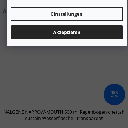
Einstellungen
Akzeptieren
15 €
–6 %
NALGENE NARROW-MOUTH 500 ml Regenbogen chettah
sustain Wasserflasche - transparent