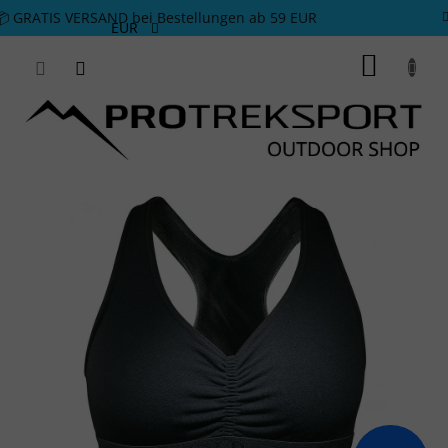
Zum Inhalt springen
📦 GRATIS VERSAND bei Bestellungen ab 59 EUR
EUR
WARE