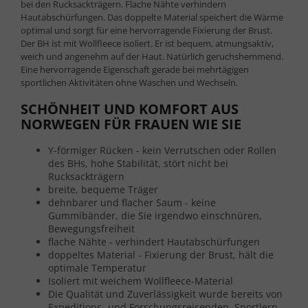
bei den Rucksackträgern. Flache Nähte verhindern
Hautabschürfungen. Das doppelte Material speichert die Wärme
optimal und sorgt für eine hervorragende Fixierung der Brust.
Der BH ist mit Wollfleece isoliert. Er ist bequem, atmungsaktiv,
weich und angenehm auf der Haut. Natürlich geruchshemmend.
Eine hervorragende Eigenschaft gerade bei mehrtägigen
sportlichen Aktivitäten ohne Waschen und Wechseln.
SCHÖNHEIT UND KOMFORT AUS
NORWEGEN FÜR FRAUEN WIE SIE
Y-förmiger Rücken - kein Verrutschen oder Rollen
des BHs, hohe Stabilität, stört nicht bei
Rucksackträgern
breite, bequeme Träger
dehnbarer und flacher Saum - keine
Gummibänder, die Sie irgendwo einschnüren,
Bewegungsfreiheit
flache Nähte - verhindert Hautabschürfungen
doppeltes Material - Fixierung der Brust, hält die
optimale Temperatur
Isoliert mit weichem Wollfleece-Material
Die Qualität und Zuverlässigkeit wurde bereits von
Expeditions- und Forschungsreisenden, Sportlern,