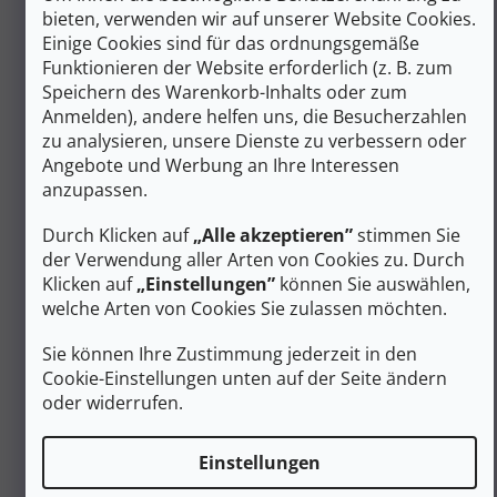
ZERTIFIZIERUNGEN
bieten, verwenden wir auf unserer Website Cookies.
Einige Cookies sind für das ordnungsgemäße
Die Marke Devold erfüllt die strengen Kriterien des
Funktionieren der Website erforderlich (z. B. zum
internationalen Prüf- und Zertifizierungssystems
für Textilien -
Oeko Tex Standard 100
. Dies
Speichern des Warenkorb-Inhalts oder zum
bedeutet, dass alle Produkte nur aus
Anmelden), andere helfen uns, die Besucherzahlen
gesundheitlich unbedenklichen Materialien
zu analysieren, unsere Dienste zu verbessern oder
hergestellt werden.
Angebote und Werbung an Ihre Interessen
Woolmark-Logo,
nur bei Wollunterwäsche mit
anzupassen.
diesem Zeichen können Sie sicher sein, dass Sie
echte Qualität in den Händen halten! Um das
Durch Klicken auf
„Alle akzeptieren”
stimmen Sie
Woolmark-Logo zu tragen, darf ein Kleidungsstück
nur feinste reine Wolle enthalten, die strengen
der Verwendung aller Arten von Cookies zu. Durch
Qualitätskriterien entspricht.
Klicken auf
„Einstellungen”
können Sie auswählen,
welche Arten von Cookies Sie zulassen möchten.
Die Welt von Devold basiert auf den
technisch besten
Sie können Ihre Zustimmung jederzeit in den
und unübertroffensten Naturfasern
, die wir in
Cookie-Einstellungen unten auf der Seite ändern
Perfektion verarbeiten können. Sie besteht aus Wolle, die
zu 100 % aus Naturfasern
besteht, deren Eigenschaften
oder widerrufen.
durch keine Kunstfaser ersetzt werden können. Ihr
Hauptzweck ist es, Sie zu schützen. Obwohl wir Wolle
Einstellungen
nicht herstellen können, sind wir seit
über 166 Jahren
in
der Lage, sie perfekt zu verarbeiten und ihre