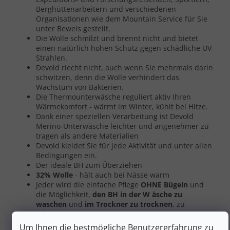
Berghüttenarbeitern und verschiedenen
Organisationen wie dem Mountain Service für Sie
unter Beweis gestellt.
Die Wolle schmilzt und brennt nicht und bietet
einen natürlich hohen Schutz gegen schädliche UV-
Strahlen.
Devold riecht nicht, auch wenn Sie mehrmals darin
schwitzen, denn die Wolle verhindert das
Wachstum von Bakterien.
Die Thermounterwäsche reguliert aktiv Ihren
Wärmekomfort - wärmt im Winter, kühlt bei Hitze.
Dank einer speziellen Verarbeitung ist Devold
Merino-Unterwäsche leichter und angenehmer zu
tragen als andere Materialien
Devold kleidet Sie für jede Aktivität und unter allen
Bedingungen ein.
Der ideale BH zum Überziehen
32%
Wolle
- hält auch bei Nässe warm
Jeder wird die einfache Pflege
OHNE Bügeln
und
die Möglichkeit,
den BH
in der W
äsche zu
waschen
und
im Trockner zu trocknen
, zu
schätzen wissen
Um Ihnen die bestmögliche Benutzererfahrung zu