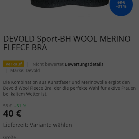
58 €
–31 %
DEVOLD Sport-BH WOOL MERINO
FLEECE BRA
Die durchschnittliche Produktbewertung ist 0,0 von
Nicht bewertet
Bewertungsdetails
Verkauf
Marke:
Devold
Die Kombination aus Kunstfaser und Merinowolle ergibt den
Devold Wool Fleece Bra, der die perfekte Wahl für aktive Frauen
bei kaltem Wetter ist.
58 €
–31 %
40 €
Verkaufspreis:
Variante wählen
Größe