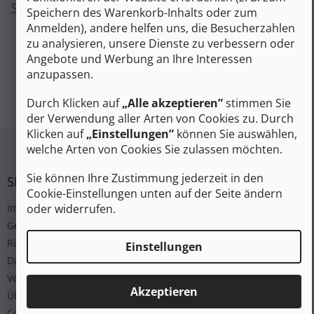
Sie können sich aber auch andere Kategorien
Speichern des Warenkorb-Inhalts oder zum
ansehen.
Anmelden), andere helfen uns, die Besucherzahlen
zu analysieren, unsere Dienste zu verbessern oder
Angebote und Werbung an Ihre Interessen
anzupassen.
EINKAUF FORTSETZEN
Durch Klicken auf
„Alle akzeptieren”
stimmen Sie
der Verwendung aller Arten von Cookies zu. Durch
Klicken auf
„Einstellungen”
können Sie auswählen,
Fußzeile
welche Arten von Cookies Sie zulassen möchten.
Sie können Ihre Zustimmung jederzeit in den
SERVICE
Cookie-Einstellungen unten auf der Seite ändern
oder widerrufen.
Impressum
Geschäftsbedingungen
Rücksendung
Einstellungen
Datenschutz
Versand und Bezahlung
Akzeptieren
Über uns
Cookies