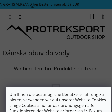
Zum Inhalt springen
📦 GRATIS VERSAND bei Bestellungen ab 59 EUR
EUR
WARE
Dámska obuv do vody
Wir bereiten Ihre Produkte noch vor.
Um Ihnen die bestmögliche Benutzererfahrung zu
bieten, verwenden wir auf unserer Website Cookies.
Einige Cookies sind für das ordnungsgemäße
Funktionieren der Website erforderlich (z. B. zum