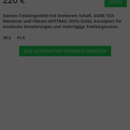
DETAIL
Damen-Trekkingstiefel mit breiterem Schaft, GORE-TEX-
Membran und Vibram APPTRAIL DIVO-Sohle, konzipiert für
moderate Wanderungen und mehrtägige Trekkingtouren.
39,5
41,5
ALLE ALTERNATIVEN PRODUKTE ANZEIGEN
Seien Sie der Erste, der einen Beitrag zu diesem Artikel
schreibt!
KOMMENTAR HINZUFÜGEN