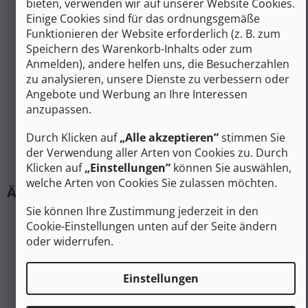
Membrane
GORE-TEX
,
Membrane
bieten, verwenden wir auf unserer Website Cookies.
(Wasserfestigkeit)
:
(Wasserfestigkeit)
Einige Cookies sind für das ordnungsgemäße
Farbe
:
Braun
Funktionieren der Website erforderlich (z. B. zum
Gewicht/Paar (g)
:
1251 bis 1900 g
Speichern des Warenkorb-Inhalts oder zum
Anmelden), andere helfen uns, die Besucherzahlen
Schnürung
:
Schnürsenkel
zu analysieren, unsere Dienste zu verbessern oder
Kategorie (Gruppe)
B-medium Wandern
Angebote und Werbung an Ihre Interessen
von Schuhen
:
anzupassen.
Produktart
:
Schuhe
Für Katzen
Umreifung
Durch Klicken auf
„Alle akzeptieren”
stimmen Sie
bestimmt
:
der Verwendung aller Arten von Cookies zu. Durch
#sizes_table#
:
/velikostni-tabulka-asolo/
Klicken auf
„Einstellungen”
können Sie auswählen,
welche Arten von Cookies Sie zulassen möchten.
Sie können Ihre Zustimmung jederzeit in den
Cookie-Einstellungen unten auf der Seite ändern
oder widerrufen.
Einstellungen