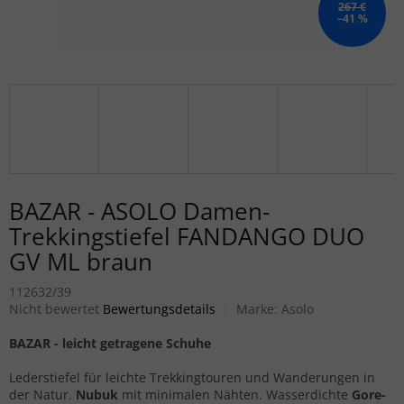
267 €
–41 %
BAZAR - ASOLO Damen-
Trekkingstiefel FANDANGO DUO
GV ML braun
112632/39
Die durchschnittliche Produktbewertung ist 0,0 von 5 Sternen.
Nicht bewertet
Bewertungsdetails
Marke:
Asolo
BAZAR - leicht getragene Schuhe
Lederstiefel für leichte Trekkingtouren und Wanderungen in
der Natur.
Nubuk
mit minimalen Nähten. Wasserdichte
Gore-