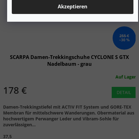
Akzeptieren
255 €
–30 %
SCARPA Damen-Trekkingschuhe CYCLONE S GTX
Nadelbaum - grau
Auf Lager
178 €
DETAIL
Damen-Trekkingstiefel mit ACTIV FIT System und GORE-TEX
Membran für mittelschwere Wanderungen. Obermaterial aus
hochwertigem Perwanger Leder und Vibram-Sohle für
zuverlässigen...
37,5