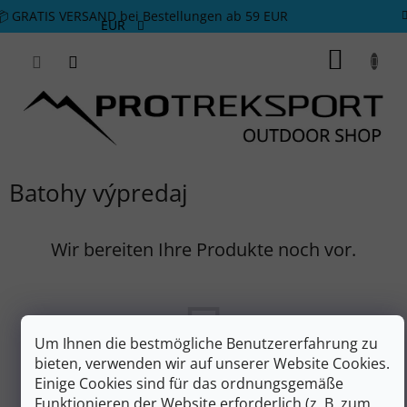
Zum Inhalt springen
📦 GRATIS VERSAND bei Bestellungen ab 59 EUR
EUR
WARE
Batohy výpredaj
Wir bereiten Ihre Produkte noch vor.
Um Ihnen die bestmögliche Benutzererfahrung zu
bieten, verwenden wir auf unserer Website Cookies.
Einige Cookies sind für das ordnungsgemäße
Funktionieren der Website erforderlich (z. B. zum