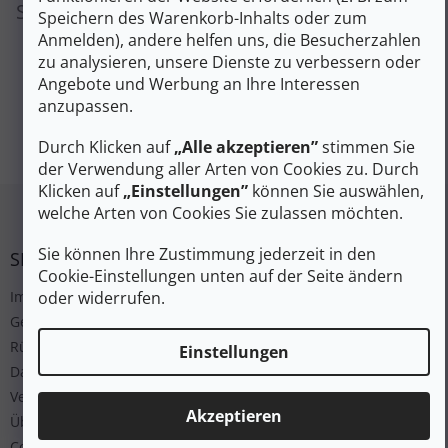
Sie können sich aber auch andere Kategorien
Speichern des Warenkorb-Inhalts oder zum
ansehen.
Anmelden), andere helfen uns, die Besucherzahlen
zu analysieren, unsere Dienste zu verbessern oder
Angebote und Werbung an Ihre Interessen
anzupassen.
EINKAUF FORTSETZEN
Durch Klicken auf
„Alle akzeptieren”
stimmen Sie
der Verwendung aller Arten von Cookies zu. Durch
Klicken auf
„Einstellungen”
können Sie auswählen,
Fußzeile
welche Arten von Cookies Sie zulassen möchten.
Sie können Ihre Zustimmung jederzeit in den
SERVICE
Cookie-Einstellungen unten auf der Seite ändern
oder widerrufen.
Impressum
Geschäftsbedingungen
Rücksendung
Einstellungen
Datenschutz
Versand und Bezahlung
Akzeptieren
Über uns
Cookies