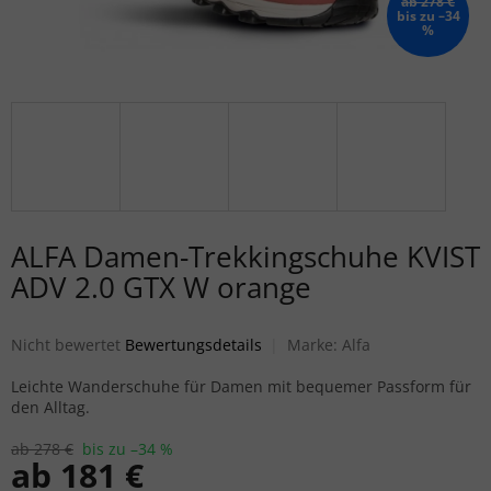
ab 278 €
bis zu –34
%
ALFA Damen-Trekkingschuhe KVIST
ADV 2.0 GTX W orange
Die durchschnittliche Produktbewertung ist 0,0 von 5 Sternen.
Nicht bewertet
Bewertungsdetails
Marke:
Alfa
Leichte Wanderschuhe für Damen mit bequemer Passform für
den Alltag.
ab 278 €
bis zu –34 %
ab
181 €