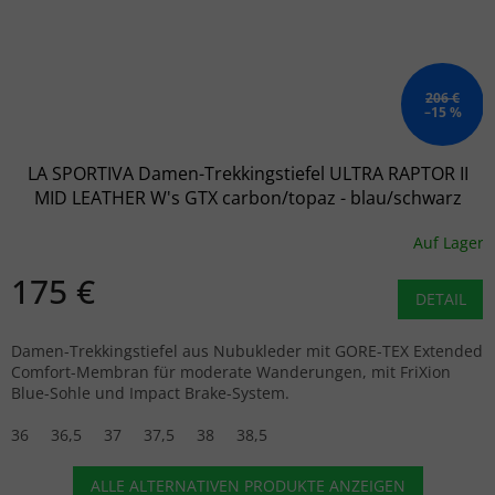
206 €
–15 %
LA SPORTIVA Damen-Trekkingstiefel ULTRA RAPTOR II
MID LEATHER W's GTX carbon/topaz - blau/schwarz
Auf Lager
175 €
DETAIL
Damen-Trekkingstiefel aus Nubukleder mit GORE-TEX Extended
Comfort-Membran für moderate Wanderungen, mit FriXion
Blue-Sohle und Impact Brake-System.
36
36,5
37
37,5
38
38,5
ALLE ALTERNATIVEN PRODUKTE ANZEIGEN