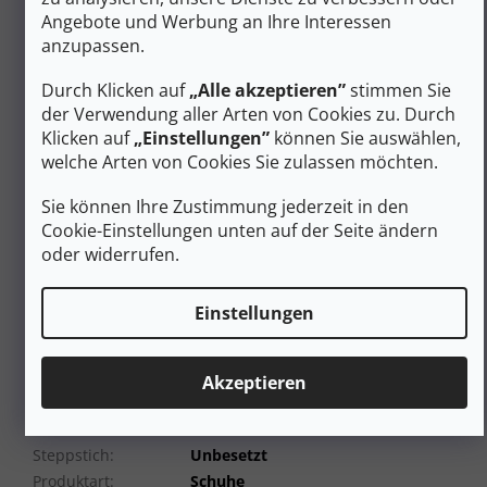
Angebote und Werbung an Ihre Interessen
Gewicht: 850 g (Paar - Größe 42)
anzupassen.
Zusätzliche Parameter
Durch Klicken auf
„Alle akzeptieren”
stimmen Sie
Wander-/Trekkingschuhe für
der Verwendung aller Arten von Cookies zu. Durch
Kategorie
:
Damen – mittelhoch, hoch
Klicken auf
„Einstellungen”
können Sie auswählen,
EAN
:
Variante wählen
welche Arten von Cookies Sie zulassen möchten.
Geschlecht
:
Frauen
Sie können Ihre Zustimmung jederzeit in den
Schuhhöhe
:
Mittel (Mid)
Cookie-Einstellungen unten auf der Seite ändern
Material
:
Synthetik
oder widerrufen.
Schuhweite
:
Normal
Membrane
Membrane (Wasserfestigkeit)
(Wasserfestigkeit)
:
Einstellungen
Farbe
:
Orange
Gewicht/Paar (g)
:
751 bis 990 g
Akzeptieren
Schnürung
:
Schnürsenkel
Kategorie (Gruppe)
A/B-leichtes Wandern
von Schuhen
:
Steppstich
:
Unbesetzt
Produktart
:
Schuhe