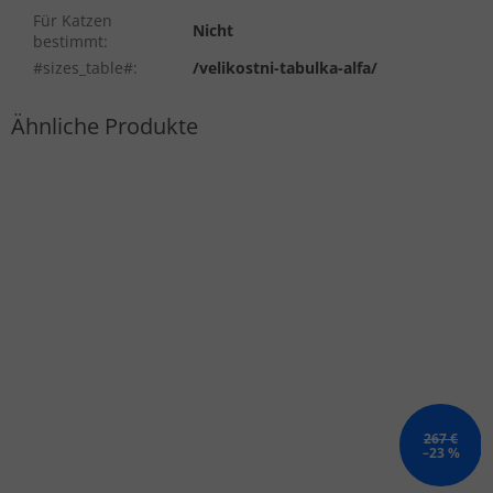
Für Katzen
Nicht
bestimmt
:
#sizes_table#
:
/velikostni-tabulka-alfa/
267 €
–23 %