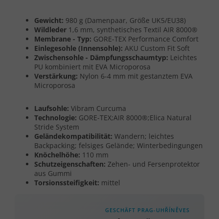
Gewicht:
980 g (Damenpaar, Größe UK5/EU38)
Wildleder
1,6 mm, synthetisches Textil AIR 8000®
Membrane - Typ:
GORE-TEX Performance Comfort
Einlegesohle (Innensohle):
AKU Custom Fit Soft
Zwischensohle - Dämpfungsschaumtyp:
Leichtes
PU kombiniert mit EVA Microporosa
Verstärkung:
Nylon 6-4 mm mit gestanztem EVA
Microporosa
Laufsohle:
Vibram Curcuma
Technologie:
GORE-TEX;AIR 8000®;Elica Natural
Stride System
Geländekompatibilität:
Wandern; leichtes
Backpacking; felsiges Gelände; Winterbedingungen
Knöchelhöhe:
110 mm
Schutzeigenschaften:
Zehen- und Fersenprotektor
aus Gummi
Torsionssteifigkeit:
mittel
GESCHÄFT PRAG-UHŘÍNĚVES