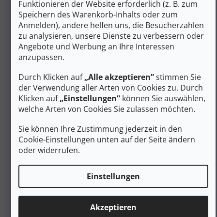
Funktionieren der Website erforderlich (z. B. zum
leichte Rucksacktouren und technisch anspruchsvolles
Gelände bewältigen, ohne sich Gedanken über den
Speichern des Warenkorb-Inhalts oder zum
Komfort oder die Haltbarkeit Ihrer Ausrüstung machen
Anmelden), andere helfen uns, die Besucherzahlen
zu müssen.
zu analysieren, unsere Dienste zu verbessern oder
Angebote und Werbung an Ihre Interessen
Gesundheitliche Vorteile und
anzupassen.
Ergonomie des Schuhs
Durch Klicken auf
„Alle akzeptieren”
stimmen Sie
Der Trekker Pro GTX Trekkingschuh bietet dank seiner
der Verwendung aller Arten von Cookies zu. Durch
ausgeklügelten Ergonomie eine Reihe von
gesundheitlichen Vorteilen.
Das Elica Natural Stride
Klicken auf
„Einstellungen”
können Sie auswählen,
System
optimiert die Biomechanik des Gehens durch alle
welche Arten von Cookies Sie zulassen möchten.
Schichten des Schuhs - von der Einlegesohle über die
Zwischensohle bis zur Außensohle. Dieses System
Sie können Ihre Zustimmung jederzeit in den
verbessert die
Druckverteilung
bei jedem Schritt
Cookie-Einstellungen unten auf der Seite ändern
erheblich und reduziert das Risiko von Blasen oder
oder widerrufen.
Schmerzen.
Beugt Ermüdung vor und fördert die
Einstellungen
natürliche Bewegung
Anatomische
AKU Custom Fit Soft-Einlegesohle
Akzeptieren
mit medialer Längsverstärkung
Angemessen abgewinkelte Fersengeometrie für