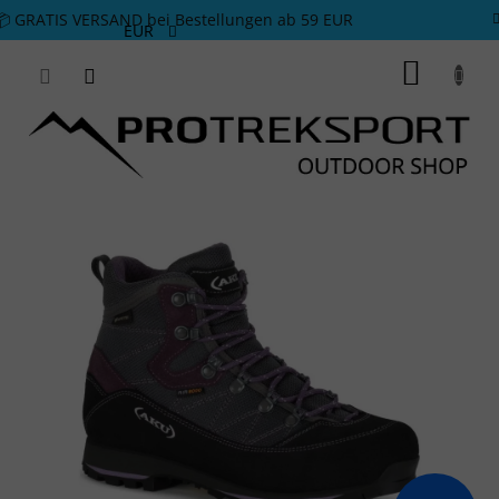
Zum Inhalt springen
📦 GRATIS VERSAND bei Bestellungen ab 59 EUR
EUR
WARE