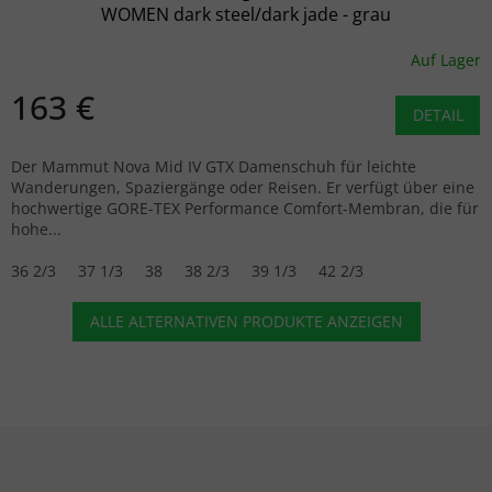
WOMEN dark steel/dark jade - grau
Auf Lager
163 €
DETAIL
Der Mammut Nova Mid IV GTX Damenschuh für leichte
Wanderungen, Spaziergänge oder Reisen. Er verfügt über eine
hochwertige GORE-TEX Performance Comfort-Membran, die für
hohe...
36 2/3
37 1/3
38
38 2/3
39 1/3
42 2/3
ALLE ALTERNATIVEN PRODUKTE ANZEIGEN
Fußzeile