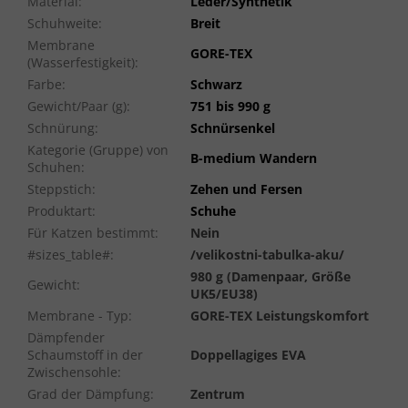
Material
:
Leder/Synthetik
Schuhweite
:
Breit
Membrane
GORE-TEX
(Wasserfestigkeit)
:
Farbe
:
Schwarz
Gewicht/Paar (g)
:
751 bis 990 g
Schnürung
:
Schnürsenkel
Kategorie (Gruppe) von
B-medium Wandern
Schuhen
:
Steppstich
:
Zehen und Fersen
Produktart
:
Schuhe
Für Katzen bestimmt
:
Nein
#sizes_table#
:
/velikostni-tabulka-aku/
980 g (Damenpaar, Größe
Gewicht
:
UK5/EU38)
Membrane - Typ
:
GORE-TEX Leistungskomfort
Dämpfender
Schaumstoff in der
Doppellagiges EVA
Zwischensohle
:
Grad der Dämpfung
:
Zentrum