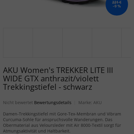
221 €
–9 %
AKU Women's TREKKER LITE III
WIDE GTX anthrazit/violett
Trekkingstiefel - schwarz
Die durchschnittliche Produktbewertung ist 0,0 von 5 Sternen.
Nicht bewertet
Bewertungsdetails
Marke:
AKU
Damen-Trekkingstiefel mit Gore-Tex-Membran und Vibram
Curcuma-Sohle für anspruchsvolle Wanderungen. Das
Obermaterial aus Veloursleder mit Air 8000-Textil sorgt für
Atmungsaktivität und Haltbarkeit.