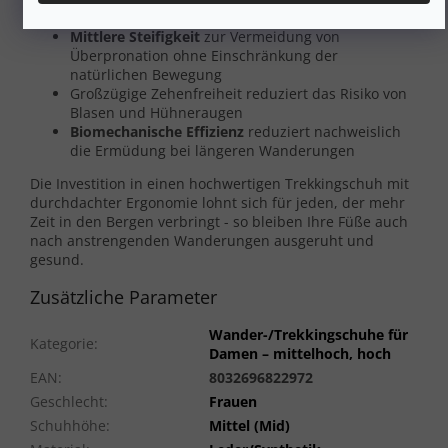
einen natürlichen Bewegungsablauf
Mittlere Steifigkeit
zur Vermeidung von
Überpronation ohne Einschränkung der
natürlichen Bewegung
Großzügige Zehenfreiheit reduziert das Risiko von
Blasen und Hühneraugen
Biomechanische Effizienz
reduziert nachweislich
die Ermüdung bei längeren Wanderungen
Die Investition in einen hochwertigen Trekkingschuh mit
durchdachter Ergonomie lohnt sich für jeden, der mehr
Zeit in den Bergen verbringt - so bleiben Ihre Füße auch
nach anstrengenden Wanderungen ausgeruht und
gesund.
Zusätzliche Parameter
Wander-/Trekkingschuhe für
Kategorie
:
Damen – mittelhoch, hoch
EAN
:
8032696822972
Geschlecht
:
Frauen
Schuhhöhe
:
Mittel (Mid)