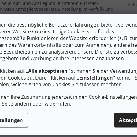
lt beim Auf- und Abstieg mit leichterem Rucksack
Auß
n Ösen ermöglicht separate Einstellung im Vorfuß- und
Einl
empfehlen wir die Kompatibilität mit der anatomischen AKU-
en die bestmögliche Benutzererfahrung zu bieten, verwen
Gewi
serer Website Cookies. Einige Cookies sind für das
mittelschweres Wandern mit leichterem Rucksack optimiert und
gsgemäße Funktionieren der Website erforderlich (z. B. z
Gewi
wie auch auf mehrtägigen Übergängen.
ern des Warenkorb-Inhalts oder zum Anmelden), andere he
Mem
ie Besucherzahlen zu analysieren, unsere Dienste zu verbes
 dem Bergwanderweg
ngebote und Werbung an Ihre Interessen anzupassen.
Ober
 Gerbereien
bietet hohe Abriebfestigkeit auf felsigen Wegen
Zwis
Klicken auf
„Alle akzeptieren”
stimmen Sie der Verwendung
amte Saison über. Die
GORE-TEX
-Membran schützt den Fuß
Däm
von Cookies zu. Durch Klicken auf
„Einstellungen”
können S
leichzeitig Wasserdampf von innen nach außen ab – so bleiben
Typ
:
 nicht schweißnass. Die
Vibram-Außensohle mit
len, welche Arten von Cookies Sie zulassen möchten.
ren Grip auf gemischtem Untergrund einschließlich nasser
l Stride System (interne Plattform zur Unterstützung des
nnen Ihre Zustimmung jederzeit in den Cookie-Einstellunge
leichmäßig und reduziert lokale Ermüdung bei mittellangen
r Seite ändern oder widerrufen.
 Wandern in anspruchsvollem Gelände
tellungen
Akzept
die am stärksten beanspruchten Bereiche beim Kontakt mit