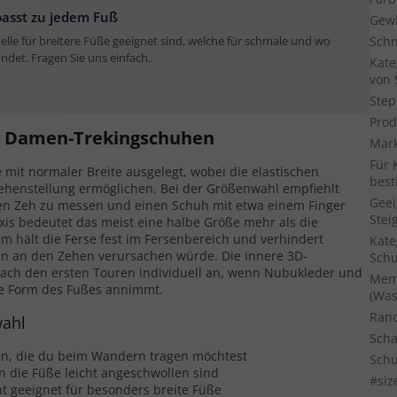
passt zu jedem Fuß
Gewi
Sch
lle für breitere Füße geeignet sind, welche für schmale und wo
indet. Fragen Sie uns einfach.
Kate
von
Step
Prod
ei Damen-Trekingschuhen
Mar
Für 
 mit normaler Breite ausgelegt, wobei die elastischen
bes
Zehenstellung ermöglichen. Bei der Größenwahl empfiehlt
Geei
ten Zeh zu messen und einen Schuh mit etwa einem Finger
Stei
axis bedeutet das meist eine halbe Größe mehr als die
m hält die Ferse fest im Fersenbereich und verhindert
Kate
sen an den Zehen verursachen würde. Die innere 3D-
Sch
ach den ersten Touren individuell an, wenn Nubukleder und
Mem
e Form des Fußes annimmt.
(Was
Ran
wahl
Scha
n, die du beim Wandern tragen möchtest
Schu
n die Füße leicht angeschwollen sind
#siz
ht geeignet für besonders breite Füße