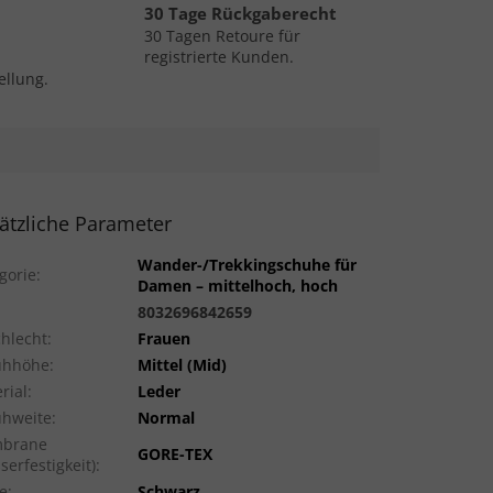
30 Tage Rückgaberecht
30 Tagen Retoure für
registrierte Kunden.
ellung.
ätzliche Parameter
Wander-/Trekkingschuhe für
gorie
:
Damen – mittelhoch, hoch
:
8032696842659
hlecht
:
Frauen
uhhöhe
:
Mittel (Mid)
rial
:
Leder
uhweite
:
Normal
brane
GORE-TEX
serfestigkeit)
:
e
:
Schwarz