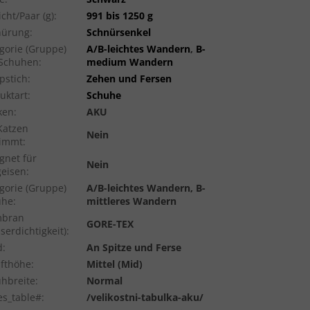
cht/Paar (g)
:
991 bis 1250 g
nürung
:
Schnürsenkel
gorie (Gruppe)
A/B-leichtes Wandern
,
B-
 Schuhen
:
medium Wandern
pstich
:
Zehen und Fersen
uktart
:
Schuhe
ken
:
AKU
Katzen
Nein
timmt
:
gnet für
Nein
geisen
:
gorie (Gruppe)
A/B-leichtes Wandern, B-
uhe
:
mittleres Wandern
bran
GORE-TEX
serdichtigkeit)
:
d
:
An Spitze und Ferse
fthöhe
:
Mittel (Mid)
hbreite
:
Normal
es_table#
:
/velikostni-tabulka-aku/