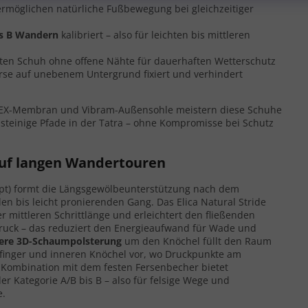
ermöglichen natürliche Fußbewegung bei gleichzeitiger
is B Wandern
kalibriert – also für leichten bis mittleren
en Schuh ohne offene Nähte für dauerhaften Wetterschutz
erse auf unebenem Untergrund fixiert und verhindert
TEX-Membran und Vibram-Außensohle meistern diese Schuhe
teinige Pfade in der Tatra – ohne Kompromisse bei Schutz
uf langen Wandertouren
ept) formt die Längsgewölbeunterstützung nach dem
len bis leicht pronierenden Gang. Das Elica Natural Stride
 mittleren Schrittlänge und erleichtert den fließenden
ruck – das reduziert den Energieaufwand für Wade und
ere 3D-Schaumpolsterung
um den Knöchel füllt den Raum
nfinger und inneren Knöchel vor, wo Druckpunkte am
in Kombination mit dem festen Fersenbecher bietet
er Kategorie A/B bis B – also für felsige Wege und
e.