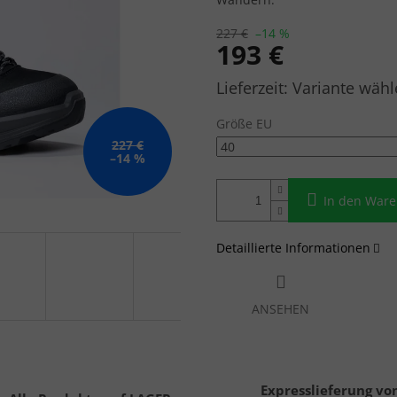
227 €
–14 %
193 €
Verkaufspreis:
Variante wähl
Größe EU
227 €
–14 %
In den War
Detaillierte Informationen
ANSEHEN
Expresslieferung vo