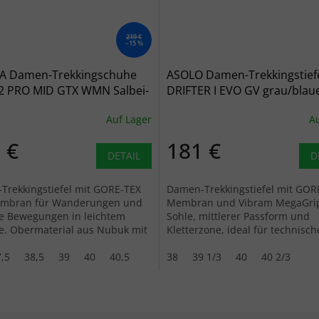
219 €
–15 %
A Damen-Trekkingschuhe
ASOLO Damen-Trekkingstief
2 PRO MID GTX WMN Salbei-
DRIFTER I EVO GV grau/blau
 beige
Nebel - grau
Auf Lager
Au
 €
181 €
DETAIL
D
Trekkingstiefel mit GORE-TEX
Damen-Trekkingstiefel mit GOR
mbran für Wanderungen und
Membran und Vibram MegaGri
le Bewegungen in leichtem
Sohle, mittlerer Passform und
e. Obermaterial aus Nubuk mit
Kletterzone, ideal für technisch
ikeinsätzen bietet Komfort
Klettereien und Wanderungen.
,5
38,5
39
40
40,5
38
39 1/3
40
40 2/3