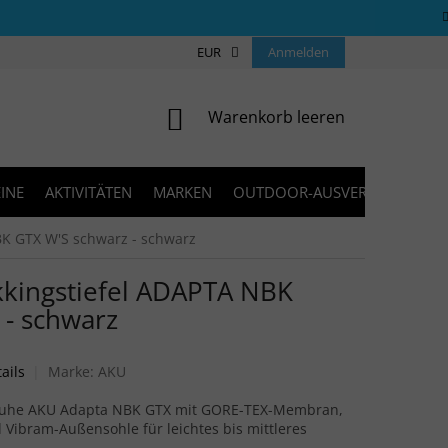
ÜBER UNS
COOKIES
EUR
KONTAKT
Anmelden
FAQ
BLOG
WARENKORB
Warenkorb leeren
INE
AKTIVITÄTEN
MARKEN
OUTDOOR-AUSVERKAUF
K GTX W'S schwarz - schwarz
kingstiefel ADAPTA NBK
 - schwarz
bewertung ist 0,0 von 5 Sternen.
ails
Marke:
AKU
huhe AKU Adapta NBK GTX mit GORE-TEX-Membran,
Vibram-Außensohle für leichtes bis mittleres