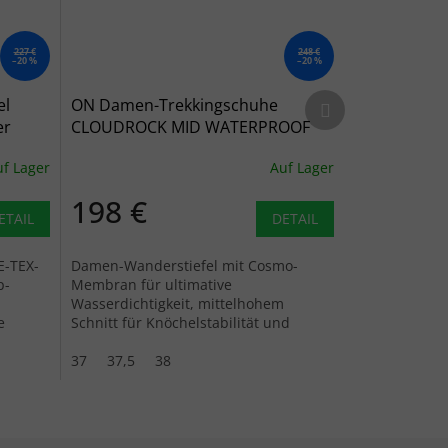
227 €
248 €
–20 %
–20 %
Nächstes Produkt
el
ON Damen-Trekkingschuhe
er
CLOUDROCK MID WATERPROOF
alloy/ice - grau
f Lager
Auf Lager
198 €
ETAIL
DETAIL
E-TEX-
Damen-Wanderstiefel mit Cosmo-
p-
Membran für ultimative
Wasserdichtigkeit, mittelhohem
e
Schnitt für Knöchelstabilität und
Missiongrip™-Außensohle für
hervorragenden Grip.
37
37,5
38