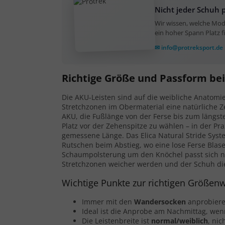
Nicht jeder Schuh 
Wir wissen, welche Mode
ein hoher Spann Platz f
✉ info@protreksport.de
Richtige Größe und Passform b
Die AKU-Leisten sind auf die weibliche Anatomie
Stretchzonen im Obermaterial eine natürliche 
AKU, die Fußlänge von der Ferse bis zum längs
Platz vor der Zehenspitze zu wählen – in der Pr
gemessene Länge. Das Elica Natural Stride Syste
Rutschen beim Abstieg, wo eine lose Ferse Bla
Schaumpolsterung um den Knöchel passt sich n
Stretchzonen weicher werden und der Schuh di
Wichtige Punkte zur richtigen Größen
Immer mit den
Wandersocken
anprobiere
Ideal ist die Anprobe am Nachmittag, wen
Die Leistenbreite ist
normal/weiblich
, nic