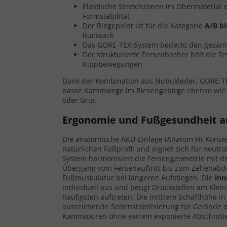
Elastische Stretchzonen im Obermaterial 
Formstabilität
Der Biegepoint ist für die Kategorie
A/B b
Rucksack
Das GORE-TEX-System bedeckt den gesamt
Der strukturierte Fersenbecher hält die F
Kippbewegungen
Dank der Kombination aus Nubukleder, GORE-
nasse Kammwege im Riesengebirge ebenso wie s
oder Grip.
Ergonomie und Fußgesundheit a
Die anatomische AKU-Einlage (Anatom Fit Konz
natürlichen Fußprofil und eignet sich für neutra
System harmonisiert die Fersengeometrie mit der
Übergang vom Fersenauftritt bis zum Zehenabd
Fußmuskulatur bei längeren Aufstiegen. Die
inn
individuell aus und beugt Druckstellen am Klei
häufigsten auftreten. Die mittlere Schafthöhe 
ausreichende Seitenstabilisierung für Gelände d
Kammtouren ohne extrem exponierte Abschnitt