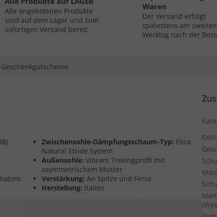
Alle Produkte auf LAGER
Waren
Alle angebotenen Produkte
Der Versand erfolgt
sind auf dem Lager und zum
spätestens am zweiten
sofortigen Versand bereit.
Werktag nach der Best
Geschenkgutscheine
Zus
Kate
EAN
38)
Zwischensohle-Dämpfungsschaum-Typ:
Elica
Gesc
Natural Stride System
Außensohle:
Vibram Trekingprofil mit
Sch
asymmetrischem Muster
Mate
Anatom
Verstärkung:
An Spitze und Ferse
Sch
Herstellung:
Italien
Mem
(Was
Farb