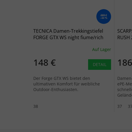
269 €
–44 %
TECNICA Damen-Trekkingstiefel
SCARP
FORGE GTX WS night fiume/rich
RUSH 
lago - blau
Aloe -
Auf Lager
148 €
186
DETAIL
Der Forge GTX WS bietet den
Damen-
ultimativen Komfort für weibliche
ePE-Me
Outdoor-Enthusiasten.
schnel
Geländ
Synthet
38
und...
37
37
Fußzeile