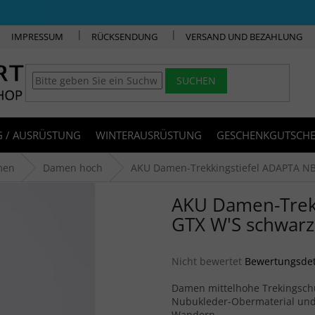
IMPRESSUM
RÜCKSENDUNG
VERSAND UND BEZAHLUNG
SUCHEN
 / AUSRÜSTUNG
WINTERAUSRÜSTUNG
GESCHENKGUTSCHE
men
Damen hoch
AKU Damen-Trekkingstiefel ADAPTA NB
AKU Damen-Trek
GTX W'S schwarz
Die durchschnittliche Produkt
Nicht bewertet
Bewertungsdet
Damen mittelhohe Trekingsc
Nubukleder-Obermaterial und 
Wandern.