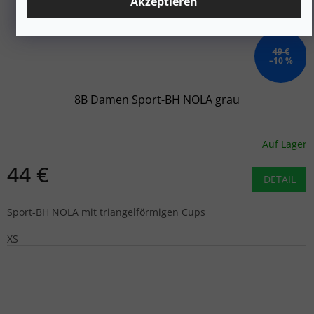
Akzeptieren
49 €
–10 %
8B Damen Sport-BH NOLA grau
Auf Lager
44 €
DETAIL
Sport-BH NOLA mit triangelförmigen Cups
XS