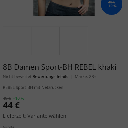
49 €
–10 %
8B Damen Sport-BH REBEL khaki
Die durchschnittliche Produktbewertung ist 0,0 von 5 Sternen.
Nicht bewertet
Bewertungsdetails
Marke:
8B+
REBEL Sport-BH mit Netzrücken
49 €
–10 %
44 €
Verkaufspreis:
Variante wählen
Größe