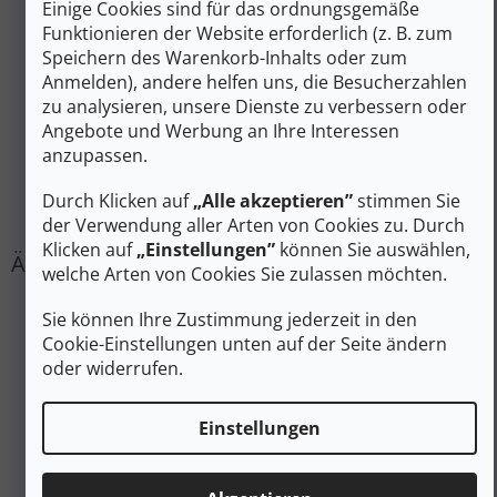
Einige Cookies sind für das ordnungsgemäße
Zusätzliche Parameter
Funktionieren der Website erforderlich (z. B. zum
Speichern des Warenkorb-Inhalts oder zum
Kategorie
:
Sport-BHs
Anmelden), andere helfen uns, die Besucherzahlen
EAN
:
Variante wählen
zu analysieren, unsere Dienste zu verbessern oder
Geschlecht
:
Frauen
Angebote und Werbung an Ihre Interessen
Farbe
:
Braun
anzupassen.
Produktart
:
Unterwäsche
Durch Klicken auf
„Alle akzeptieren”
stimmen Sie
#sizes_table#
:
hidden
der Verwendung aller Arten von Cookies zu. Durch
Klicken auf
„Einstellungen”
können Sie auswählen,
welche Arten von Cookies Sie zulassen möchten.
Sie können Ihre Zustimmung jederzeit in den
Cookie-Einstellungen unten auf der Seite ändern
oder widerrufen.
Einstellungen