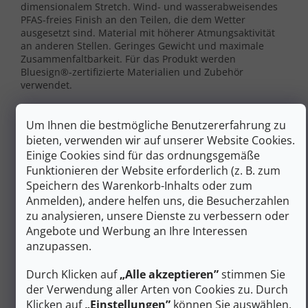
dimensionalem Stretch. Wind- und wasserabweisendes
PFAS-freies Finish an den Teilen, die dem Wetter
ausgesetzt sind. Material mit höherer Atmungsaktivität
an anderen Stellen. Geringes Gewicht und maximale
Zusammenfaltbarkeit. Für das Produkt werden
Bluesign®-zertifizierte Materialien und Zubehör
verwendet.
HUT
Um Ihnen die bestmögliche Benutzererfahrung zu
Feste, verstellbare Kapuze, die mit dem Helm kompatibel
bieten, verwenden wir auf unserer Website Cookies.
ist. Einstellung vorne und hinten.
Einige Cookies sind für das ordnungsgemäße
Funktionieren der Website erforderlich (z. B. zum
Belüftung
Speichern des Warenkorb-Inhalts oder zum
Anmelden), andere helfen uns, die Besucherzahlen
Keine.
zu analysieren, unsere Dienste zu verbessern oder
Taschen
Angebote und Werbung an Ihre Interessen
anzupassen.
Geräumige Netztaschen vorne für optimale
Atmungsaktivität und Belüftung. Das Design stellt sicher,
Durch Klicken auf
„Alle akzeptieren”
stimmen Sie
dass die Fronttaschen beim Tragen des Rucksacks nicht
der Verwendung aller Arten von Cookies zu. Durch
mit dem Klettergurt oder Hüftgurt in Konflikt geraten.
Klicken auf
„Einstellungen”
können Sie auswählen,