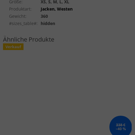
Größe
:
XS, S, M, L, XL
Produktart
:
Jacken, Westen
Gewicht
:
360
#sizes_table#
:
hidden
Verkauf
338 €
–40 %