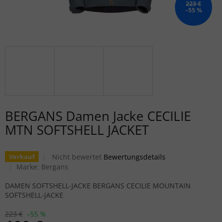
223 €
–55 %
BERGANS Damen Jacke CECILIE
MTN SOFTSHELL JACKET
Die durchschnittliche Produktbewertung ist 0,0 von
Nicht bewertet
Bewertungsdetails
Verkauf
Marke:
Bergans
DAMEN SOFTSHELL-JACKE BERGANS CECILIE MOUNTAIN
SOFTSHELL-JACKE
223 €
–55 %