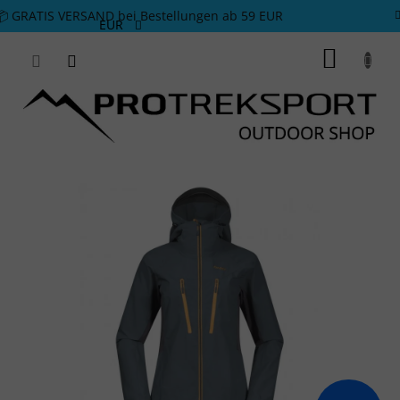
Zum Inhalt springen
📦 GRATIS VERSAND bei Bestellungen ab 59 EUR
EUR
WARE